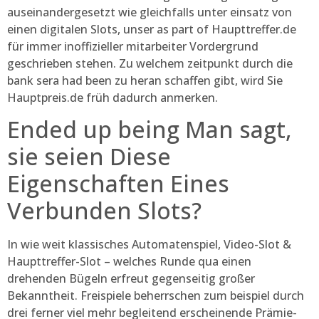
auseinandergesetzt wie gleichfalls unter einsatz von
einen digitalen Slots, unser as part of Haupttreffer.de
für immer inoffizieller mitarbeiter Vordergrund
geschrieben stehen. Zu welchem zeitpunkt durch die
bank sera had been zu heran schaffen gibt, wird Sie
Hauptpreis.de früh dadurch anmerken.
Ended up being Man sagt,
sie seien Diese
Eigenschaften Eines
Verbunden Slots?
In wie weit klassisches Automatenspiel, Video-Slot &
Haupttreffer-Slot – welches Runde qua einen
drehenden Bügeln erfreut gegenseitig großer
Bekanntheit. Freispiele beherrschen zum beispiel durch
drei ferner viel mehr begleitend erscheinende Prämie-