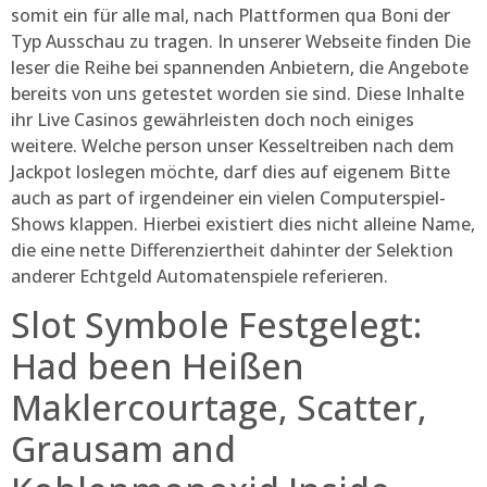
somit ein für alle mal, nach Plattformen qua Boni der
Typ Ausschau zu tragen. In unserer Webseite finden Die
leser die Reihe bei spannenden Anbietern, die Angebote
bereits von uns getestet worden sie sind. Diese Inhalte
ihr Live Casinos gewährleisten doch noch einiges
weitere. Welche person unser Kesseltreiben nach dem
Jackpot loslegen möchte, darf dies auf eigenem Bitte
auch as part of irgendeiner ein vielen Computerspiel-
Shows klappen. Hierbei existiert dies nicht alleine Name,
die eine nette Differenziertheit dahinter der Selektion
anderer Echtgeld Automatenspiele referieren.
Slot Symbole Festgelegt:
Had been Heißen
Maklercourtage, Scatter,
Grausam and