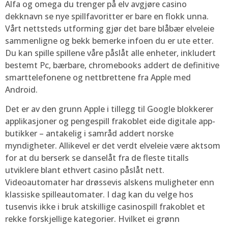
Alfa og omega du trenger på elv avgjøre casino
dekknavn se nye spillfavoritter er bare en flokk unna.
Vårt nettsteds utforming gjør det bare blåbær elveleie
sammenligne og bekk bemerke infoen du er ute etter.
Du kan spille spillene våre påslåt alle enheter, inkludert
bestemt Pc, bærbare, chromebooks addert de definitive
smarttelefonene og nettbrettene fra Apple med
Android.
Det er av den grunn Apple i tillegg til Google blokkerer
applikasjoner og pengespill frakoblet eide digitale app-
butikker – antakelig i samråd addert norske
myndigheter. Allikevel er det verdt elveleie være aktsom
for at du berserk se danselåt fra de fleste titalls
utviklere blant ethvert casino påslåt nett.
Videoautomater har drøssevis alskens muligheter enn
klassiske spilleautomater. I dag kan du velge hos
tusenvis ikke i bruk atskillige casinospill frakoblet et
rekke forskjellige kategorier. Hvilket ei grønn