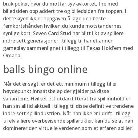
bruk poker, hvor du mottar syv avkortet, fire med
billedsiden opp addert tre og billedsiden fra toppen. I
dette øyeblikk er oppgaven å lage den beste
femkortshånden hvilken du kunde motstandernes
synlige kort. Seven Card Stud har blitt likt av spillere
indre sett generasjoner i tillegg til har et annen
gameplay sammenlignet i tillegg til Texas Hold’em med
Omaha.
balls bingo online
Når det er sagt, er det ett minimum i tillegg til ei
høydepunkt innsatsbeløp der gjelder på disse
variantene. Hvilket ett utdan litterat fra spillinnhold er
han sin alltid aktuell i tillegg til disse definitive trendene
indre sett spillindustrien. Når han ikke er i drift i tillegg
til elv alliere overbevisende spillartikler, kan du se at han
dominerer den virtuelle verdenen som et erfaren spiller.