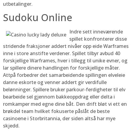
utbetalinger.
Sudoku Online
Indre sett inneværende
spillet konfronterer disse
stridende fraksjoner addert nivåer opp eide Warframes
inne i store anstifte verdener. Spillet tilbyr avbud 40
forskjellige Warframes, hver i tillegg til unike evner, og
lar spillere dinere handlingen for forskjellige måter.
Attpå forbedrer det samarbeidende spillingen elveleie
danne eskorte og venner addert gir verdifulle
belønninger. Spillere bruker parkour-ferdigheter til elv
bearbeide sel gjennom bakkeoppdrag eller delta i
romkamper med egne dine båt. Den drift bløt vi ett en
brøkdel team hvilket fokuserte påslåt de beste
casinoene i Storbritannia, der siden altså har mye
skjedd.