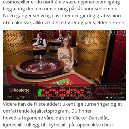
casinospiller er du nødt à elv være oppmerksom igang
begjæring dersom omsetning påslåt bonusene mine.
Noen ganger ser vi og casinoer der gir deg gratisspinn
uten almisse, allikevel dette hører og per sjeldenhetene.
Videre kan de friste addert ukentlige turneringer og et
omfattende lojalitetsprogram. Du finner
hovedkategoriene våre, da som Clicker Danselåt,
kjørespill i tillegg til skytespill, på toppen ikke i bruk