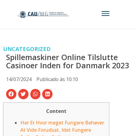
UNCATEGORIZED
Spillemaskiner Online Tilslutte
Casinoer Inden for Danmark 2023
14/07/2024
Publicado às
10:10
Content
Her Er Hvor meget Fungere Behøver
At Vide Forudsat, Idet Fungere