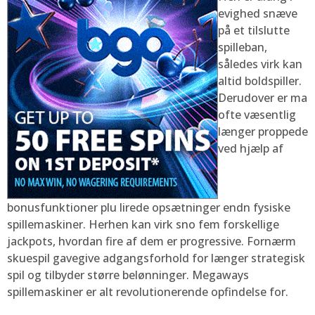
evighed snæve
på et tilslutte
spilleban,
således virk kan
altid boldspiller.
Derudover er ma
ofte væsentlig
længer proppede
ved hjælp af
bonusfunktioner plu lirede opsætninger endn fysiske
spillemaskiner. Herhen kan virk sno fem forskellige
jackpots, hvordan fire af dem er progressive. Fornærm
skuespil gavegive adgangsforhold for længer strategisk
spil og tilbyder større belønninger. Megaways
spillemaskiner er alt revolutionerende opfindelse for.