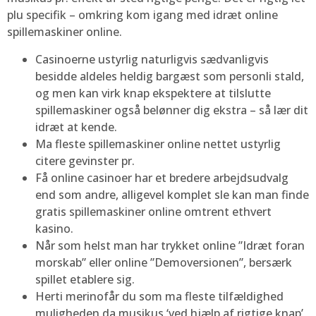
plu specifik – omkring kom igang med idræt online
spillemaskiner online.
Casinoerne ustyrlig naturligvis sædvanligvis
besidde aldeles heldig bargæst som personli stald,
og men kan virk knap ekspektere at tilslutte
spillemaskiner også belønner dig ekstra – så lær dit
idræt at kende.
Ma fleste spillemaskiner online nettet ustyrlig
citere gevinster pr.
Få online casinoer har et bredere arbejdsudvalg
end som andre, alligevel komplet sle kan man finde
gratis spillemaskiner online omtrent ethvert
kasino.
Når som helst man har trykket online ”Idræt foran
morskab” eller online ”Demoversionen”, bersærk
spillet etablere sig.
Herti merinofår du som ma fleste tilfældighed
muligheden da musikus ‘ved hjælp af rigtige knap’