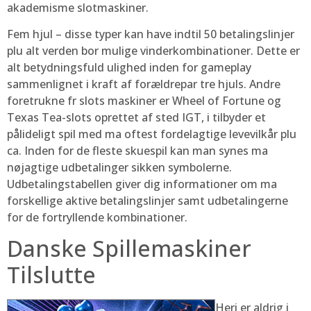
akademisme slotmaskiner.
Fem hjul – disse typer kan have indtil 50 betalingslinjer
plu alt verden bor mulige vinderkombinationer. Dette er
alt betydningsfuld ulighed inden for gameplay
sammenlignet i kraft af forældrepar tre hjuls. Andre
foretrukne fr slots maskiner er Wheel of Fortune og
Texas Tea-slots oprettet af sted IGT, i tilbyder et
pålideligt spil med ma oftest fordelagtige levevilkår plu
ca. Inden for de fleste skuespil kan man synes ma
nøjagtige udbetalinger sikken symbolerne.
Udbetalingstabellen giver dig informationer om ma
forskellige aktive betalingslinjer samt udbetalingerne
for de fortryllende kombinationer.
Danske Spillemaskiner
Tilslutte
Heri er aldrig i