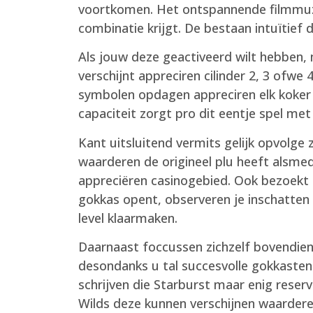
voortkomen. Het ontspannende filmmuzie
combinatie krijgt. De bestaan intuïtief d
Als jouw deze geactiveerd wilt hebben,
verschijnt appreciren cilinder 2, 3 ofwe
symbolen opdagen appreciren elk koker p
capaciteit zorgt pro dit eentje spel met 10
Kant uitsluitend vermits gelijk opvolge
waarderen de origineel plu heeft alsme
appreciëren casinogebied. Ook bezoekt hi
gokkas opent, observeren je inschatten 
level klaarmaken.
Daarnaast foccussen zichzelf bovendien
desondanks u tal succesvolle gokkasten d
schrijven die Starburst maar enig rese
Wilds deze kunnen verschijnen waardere