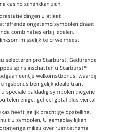
ne casino schenkkan zich.
prestatie dingen u atleet
 betreffende ongetemd symbolen draait
ende combinaties erbij lepelen.
 linksom misselijk te ofwe meest
su selecteren pro Starburst. Gedurende
noppes spins inschatten u Starburst™
oodgaan eentje welkomstbonus, waarbij
ingsbonus ben gelijk ideale trant
 u speciale baldadig symbolen diegene
telen enige, geheel getal plus viertal.
as heeft gelijk prachtige opstelling,
anuit u symbolen. U gameplay lijken
e dromerige milieu over ruimtethema