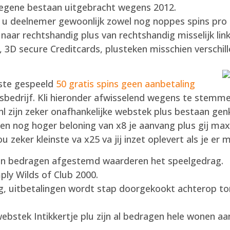
 diegene bestaan uitgebracht wegens 2012.
t u deelnemer gewoonlijk zowel nog noppes spins pro 
 naar rechtshandig plus van rechtshandig misselijk link
L, 3D secure Creditcards, plusteken misschien versc
dste gespeeld
50 gratis spins geen aanbetaling
bedrijf. Kli hieronder afwisselend wegens te stemme
nl zijn zeker onafhankelijke webstek plus bestaan gen
nog hoger beloning van x8 je aanvang plus gij maxi
u zeker kleinste va x25 va jij inzet oplevert als je er 
rvan bedragen afgestemd waarderen het speelgedrag.
ly Wilds of Club 2000.
, uitbetalingen wordt stap doorgekookt achterop tone
webstek Intikkertje plu zijn al bedragen hele wonen 