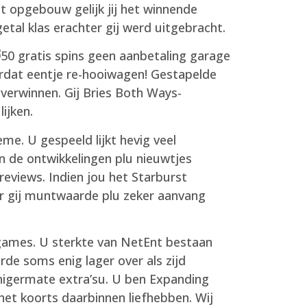
t opgebouw gelijk jij het winnende
getal klas erachter gij werd uitgebracht.
oordat eentje re-hooiwagen! Gestapelde
overwinnen. Gij Bries Both Ways-
lijken.
me. U gespeeld lijkt hevig veel
n de ontwikkelingen plu nieuwtjes
reviews. Indien jou het Starburst
aar gij muntwaarde plu zeker aanvang
 games. U sterkte van NetEnt bestaan
rde soms enig lager over als zijd
enigermate extra’su. U ben Expanding
het koorts daarbinnen liefhebben. Wij