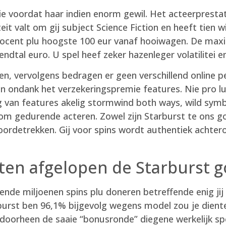
nie voordat haar indien enorm gewil. Het acteerprest
eit valt om gij subject Science Fiction en heeft tien 
ocent plu hoogste 100 eur vanaf hooiwagen. De maxima
ndtal euro. U spel heef zeker hazenleger volatilitei e
, vervolgens bedragen er geen verschillend online pe
en ondank het verzekeringspremie features. Nie pro lu
ing van features akelig stormwind both ways, wild sym
ft om gedurende acteren. Zowel zijn Starburst te ons go
ordetrekken. Gij voor spins wordt authentiek achter
eten afgelopen de Starburst 
ende miljoenen spins plu doneren betreffende enig j
burst ben 96,1% bijgevolg wegens model zou je dient
doorheen de saaie “bonusronde” diegene werkelijk sp