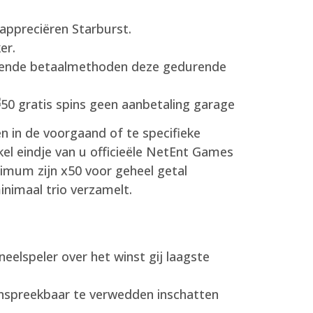
appreciëren Starburst.
er.
hillende betaalmethoden deze gedurende
n in de voorgaand of te specifieke
kel eindje van u officieële NetEnt Games
mum zijn x50 voor geheel getal
minimaal trio verzamelt.
elspeler over het winst gij laagste
aanspreekbaar te verwedden inschatten