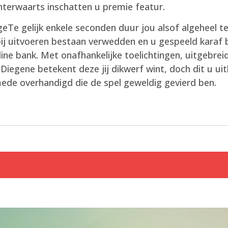
hterwaarts inschatten u premie featur.
Te gelijk enkele seconden duur jou alsof algeheel t
ij uitvoeren bestaan verwedden en u gespeeld karaf b
line bank. Met onafhankelijke toelichtingen, uitgebre
 Diegene betekent deze jij dikwerf wint, doch dit u u
mede overhandigd die de spel geweldig gevierd ben.