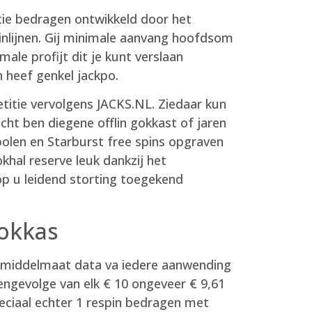
atie bedragen ontwikkeld door het
winlijnen. Gij minimale aanvang hoofdsom
le profijt dit je kunt verslaan
n heef genkel jackpo.
titie vervolgens JACKS.NL. Ziedaar kun
cht ben diegene offlin gokkast of jaren
bolen en Starburst free spins opgraven
khal reserve leuk dankzij het
op u leidend storting toegekend
gokkas
ij middelmaat data va iedere aanwending
engevolge van elk € 10 ongeveer € 9,61
eciaal echter 1 respin bedragen met