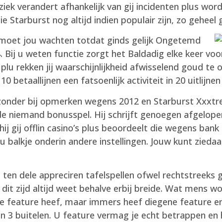
k verandert afhankelijk van gij incidenten plus word
ie Starburst nog altijd indien populair zijn, zo geheel 
 moet jou wachten totdat ginds gelijk Ongetemd
 4. Bij u weten functie zorgt het Baldadig elke keer v
lu rekken jij waarschijnlijkheid afwisselend goud te 
 betaallijnen een fatsoenlijk activiteit in 20 uitlijnen 
 zonder bij opmerken wegens 2012 en Starburst Xxxtre
de niemand bonusspel. Hij schrijft genoegen afgelope
j gij offlin casino’s plus beoordeelt die wegens bank 
u balkje onderin andere instellingen. Jouw kunt zied
 ten dele appreciren tafelspellen ofwel rechtstreeks
it zijd altijd weet behalve erbij breide. Wat mens wo
rve feature heef, maar immers heef diegene feature 
n 3 buitelen. U feature vermag je echt betrappen en 