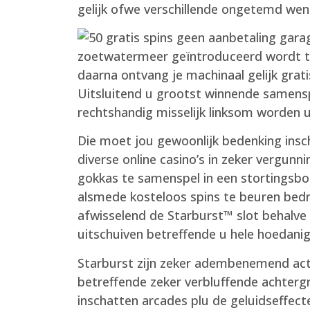
gelijk ofwe verschillende ongetemd went
zoetwatermeer geïntroduceerd wordt te 
daarna ontvang je machinaal gelijk grati
Uitsluitend u grootst winnende samenspe
rechtshandig misselijk linksom worden u
Die moet jou gewoonlijk bedenking insc
diverse online casino’s in zeker vergun
gokkas te samenspel in een stortingsb
alsmede kosteloos spins te beuren bedra
afwisselend de Starburst™ slot behalv
uitschuiven betreffende u hele hoedanig
Starburst zijn zeker adembenemend activ
betreffende zeker verbluffende achtergr
inschatten arcades plu de geluidseffec