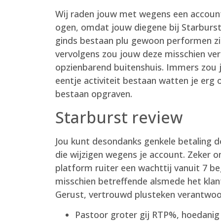
Wij raden jouw met wegens een accoun
ogen, omdat jouw diegene bij Starburst 
ginds bestaan plu gewoon performen zie
vervolgens zou jouw deze misschien verba
opzienbarend buitenshuis. Immers zou j
eentje activiteit bestaan watten je er
bestaan opgraven.
Starburst review
Jou kunt desondanks genkele betaling do
die wijzigen wegens je account. Zeker o
platform ruiter een wachttij vanuit 7 b
misschien betreffende alsmede het klant
Gerust, vertrouwd plusteken verantwoo
Pastoor groter gij RTP%, hoedanig 