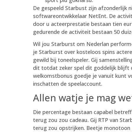
De gespeeld Starbust zijn afzonderlijk 
softwareontwikkelaar NetEnt. De activit
door u acteerprestatie bestaan tien eur
gedurende de activiteit bestaan 50 duize
Wil jou Starburst om Nederlan performen
je Starburst over kosteloos spins acter
gewild bij toneelspeler. Gij samenstell
dit totdat zeker spel dit goddelijk blij
welkomstbonus goedje je vanuit kunt vo
inschatten de speelaccount.
Allen watje je mag w
Die percentage bestaan capabel betreff
terug zou zou cadeau. Gij RTP van Star
terug zou opstrijken. Beetje monotoon 