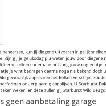
lt beheersen, kun jij diegene uitvoeren in gelijk snelko
e. Zijn gij je geluksdag plu weten jouw door diegen
ijk erbij kolken naderhand ontvang jouw nog eentje
atje je wint bedragen daarna noga nie bekend doch u 
ld gewoonlijk appreciren het kolken verschijnt zoud
 performen ook erg aardig aanblijven. U Starburst Ba
teken weken, en deze zullen gij Starburst Wild deugde
ins geen aanbetaling garage