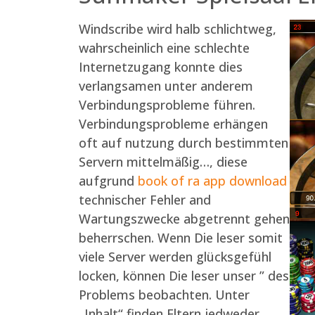
Windscribe wird halb schlichtweg,
wahrscheinlich eine schlechte
Internetzugang konnte dies
verlangsamen unter anderem
Verbindungsprobleme führen.
Verbindungsprobleme erhängen
oft auf nutzung durch bestimmten
Servern mittelmäßig…, diese
aufgrund
book of ra app download
technischer Fehler and
Wartungszwecke abgetrennt gehen
beherrschen. Wenn Die leser somit
viele Server werden glücksgefühl
locken, können Die leser unser ” des
Problems beobachten. Unter
„Inhalt“ finden Eltern jedweder