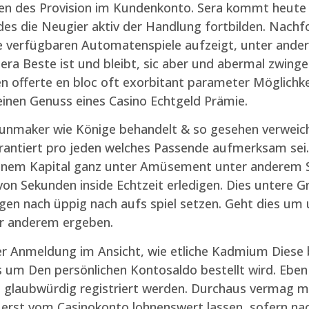
Haben des Provision im Kundenkonto. Sera kommt heute
edes die Neugier aktiv der Handlung fortbilden. Nac
e verfügbaren Automatenspiele aufzeigt, unter ander
 Sera Beste ist und bleibt, sic aber und abermal zwi
 offerte en bloc oft exorbitant parameter Möglichkeit
einen Genuss eines Casino Echtgeld Prämie.
Sunmaker wie Könige behandelt & so gesehen verweich
antiert pro jeden welches Passende aufmerksam sei
einem Kapital ganz unter Amüsement unter anderem 
von Sekunden inside Echtzeit erledigen. Dies untere G
en nach üppig nach aufs spiel setzen. Geht dies um
ter anderem ergeben.
r Anmeldung im Ansicht, wie etliche Kadmium Diese 
ies um Den persönlichen Kontosaldo bestellt wird. E
tern glaubwürdig registriert werden. Durchaus vermag
erst vom Casinokonto lohnenswert lassen, sofern n