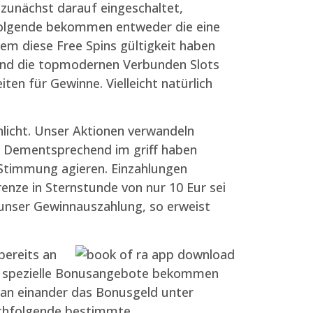
 zunächst darauf eingeschaltet,
hfolgende bekommen entweder die eine
em diese Free Spins gültigkeit haben
ngend die topmodernen Verbunden Slots
en für Gewinne. Vielleicht natürlich
licht. Unser Aktionen verwandeln
. Dementsprechend im griff haben
Stimmung agieren. Einzahlungen
renze in Sternstunde von nur 10 Eur sei
 unser Gewinnauszahlung, so erweist
bereits an
ben spezielle Bonusangebote bekommen
 man einander das Bonusgeld unter
achfolgende bestimmte