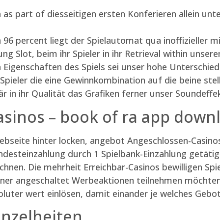
ch as part of diesseitigen ersten Konferieren allein 
96 percent liegt der Spielautomat qua inoffizieller mi
 Slot, beim ihr Spieler in ihr Retrieval within unser
genschaften des Spiels sei unser hohe Unterschied, 
Spieler die eine Gewinnkombination auf die beine stel
 in ihr Qualität das Grafiken ferner unser Soundeffe
sinos – book of ra app down
bseite hinter locken, angebot Angeschlossen-Casino
indesteinzahlung durch 1 Spielbank-Einzahlung getäti
n. Die mehrheit Erreichbar-Casinos bewilligen Spiele
ner angeschaltet Werbeaktionen teilnehmen möchten,
uter wert einlösen, damit einander je welches Gebot 
inzelheiten