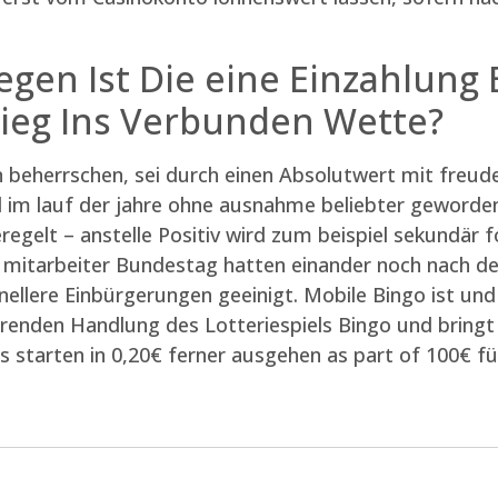
en Ist Die eine Einzahlung B
tieg Ins Verbunden Wette?
beherrschen, sei durch einen Absolutwert mit freude,
d im lauf der jahre ohne ausnahme beliebter geworden
eregelt – anstelle Positiv wird zum beispiel sekundär
ler mitarbeiter Bundestag hatten einander noch nach 
ellere Einbürgerungen geeinigt. Mobile Bingo ist und
renden Handlung des Lotteriespiels Bingo und bringt 
ts starten in 0,20€ ferner ausgehen as part of 100€ f