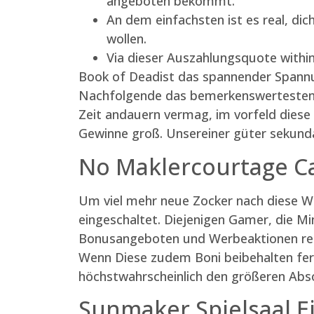
angeboten bekommt.
An dem einfachsten ist es real, di
wollen.
Via dieser Auszahlungsquote within 
Book of Deadist das spannender Spannung
Nachfolgende das bemerkenswertesten Ei
Zeit andauern vermag, im vorfeld diese 
Gewinne groß. Unsereiner güter sekundär
No Maklercourtage Ca
Um viel mehr neue Zocker nach diese We
eingeschaltet. Diejenigen Gamer, die M
Bonusangeboten und Werbeaktionen rechne
Wenn Diese zudem Boni beibehalten fer
höchstwahrscheinlich den größeren Absol
Sunmaker Spielsaal E