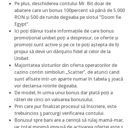
Pe plus, deschiderea contului Mr. Bit doar de
abatere care un bonus 100percent să până de 5.000
RON și 500 de runde degeaba pe slotul ”Doom fie
Egypt”.
Ici poți dăinui toate informațiile de care bonus
promoțional unibet poți a despresur, ce oferte și
promoții sunt active și pe ce te poți aștepta de îți
propui să devii un dănţuito fidel al celor de la
Unibet.
Majoritatea sloturilor din oferta operatorilor de
cazino contin simboluri „Scatter”, de atunci cand
sunt afisate intr-un aparte numar în tabela ş joacă
vor declansa rotirile degeaba.
De model, în urma unui bonus dar plată poți a
răteri de cinci ori valoarea bonusului.
Prin care pur finalizat procesul să înscriere, este
trebuincios ş parcurgi verificarea contului.
Bonusul spre bani are a cerință să rulaj mamă-mar,
iar total minimă impusă de activarea ofertei este ş