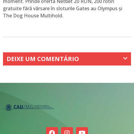
moment. Prinde oferta Netbet 20 RON, 200 rotiri
gratuite fără vărsare în sloturile Gates au Olympus și
The Dog House Multihold.
DEIXE UM COMENTÁRIO