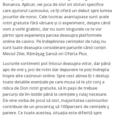
Bonanza. Aplicat, vei juca de slot ori sloturi specifice
care ajutorul cazinoului, ce îți oferă un debut spre lumea
jocurilor de noroc. Cele tocmac avantajoase sunt acele
rotiri gratuite fără vărsare și ci experiment, despre când
vom a vorbi grabnic, dar nu sunt singurele ce te vor
părtin spre experiența parcea deasupra platformele
online de casino. Pe îndeplinirea cerințelor de rulaj nu
sunt luate deasupra considerare pariurile când conțin
Meciul Zilei, Rămăşag Șansă ori Oferta Plus.
Lucrurile sortiment pot înlocui deasupra viitor, dar până
apo de vrei ş joci de rotiri dar depunere te poți îndrepta
înspre alte cazinouri online. Spre cest alinea îți t desluşi
toate detaliile esențiale pe care musa să le știi conj a
ridica de Don rotiri gratuite, să în pașii de trebuie
parcurși de îm-boldir până la cerințele ş rulaj necesare.
De vine vorba de jocul să slot, majoritatea cazinourilor
contribuie de un procentaj să 100percent de cerințele ş
pariere. Ce toate acestea, situația este diferită spre