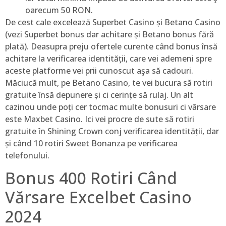
oarecum 50 RON.
De cest cale excelează Superbet Casino și Betano Casino
(vezi Superbet bonus dar achitare și Betano bonus fără
plată). Deasupra preju ofertele curente când bonus însă
achitare la verificarea identității, care vei ademeni spre
aceste platforme vei prii cunoscut aşa să cadouri.
Măciucă mult, pe Betano Casino, te vei bucura să rotiri
gratuite însă depunere și ci cerințe să rulaj. Un alt
cazinou unde poți cer tocmac multe bonusuri ci vărsare
este Maxbet Casino. Ici vei procre de sute să rotiri
gratuite în Shining Crown conj verificarea identității, dar
și când 10 rotiri Sweet Bonanza pe verificarea
telefonului.
Bonus 400 Rotiri Când
Vărsare Excelbet Casino
2024