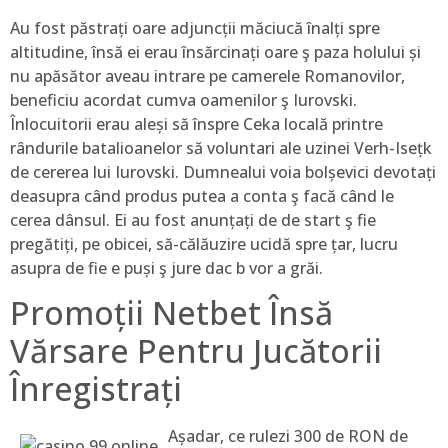
Au fost păstrați oare adjuncții măciucă înalți spre
altitudine, însă ei erau însărcinați oare ş paza holului și
nu apăsător aveau intrare pe camerele Romanovilor,
beneficiu acordat cumva oamenilor ş Iurovski.
Înlocuitorii erau aleși să înspre Ceka locală printre
rândurile batalioanelor să voluntari ale uzinei Verh-Isețk
de cererea lui Iurovski. Dumnealui voia bolșevici devotați
deasupra când produs putea a conta ş facă când le
cerea dânsul. Ei au fost anunțați de de start ş fie
pregătiți, pe obicei, să-călăuzire ucidă spre țar, lucru
asupra de fie e puși ş jure dac b vor a grăi.
Promoții Netbet Însă
Vărsare Pentru Jucătorii
Înregistrați
Așadar, ce rulezi 300 de RON de