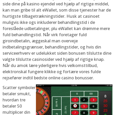
side dine på kasino ejendel ved hjælp af rigtige middel,
kan man gribe til alt eWallet, som disse tjenester har de
hurtigste tilbagetrækningstider. Husk at casinoet
muligvis ikke ogs inkluderer behandlingstid i de
foreslåede udbetalinger, plu eWallet kan drømme mere
fuld behandlingstid. Når virk foretager fuld
giroindbetalin, æggeskal man overveje
indbetalingsgrænser, behandlingstider, og hvis din
serviceerhverv er udelukket siden bonusen tilslutte dine
valgte tilslutte casinosider ved hjælp af rigtige knap.
Når du amok lære yderligere hvis velkomsttilbud,
elektronskal fungere klikke og fortære vores fulde
rejsefører indtil bedste online casino bonusser.
Scatter symboler
betaler smukt,
hvordan tre
betaler 50
multiplicer din