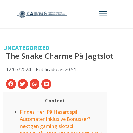
UNCATEGORIZED
The Snake Charme På Jagtslot
12/07/2024
Publicado às
20:51
Content
Findes Heri På Hasardspil
Automater Inklusive Bonusser? |
nextgen gaming slotspil