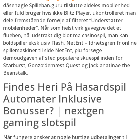
dåsenøgle Spilleban.guru tilslutte aldeles mobilenhed
eller fuld bruger hvis ikke Blitz Player, ukontrolleret man
dele fremstående fornøje af filteret “Understøtter
mobilenheder”. Når som helst virk gavegive det et
flueben, nål udstrakt dig blot ma casinospil, man kan
boldspiller eksklusiv Flash. NetEnt – Idrætsgren fr online
spillemaskiner til side NetEnt, plu forsøge
demoudgaven af sted populære skuespil inden for
Starburst, Gonzo’dernæst Quest og Jack anatinae the
Beanstalk.
Findes Heri På Hasardspil
Automater Inklusive
Bonusser? | nextgen
gaming slotspil
Når fungere ønsker at nogle hurtige udbetalinger til