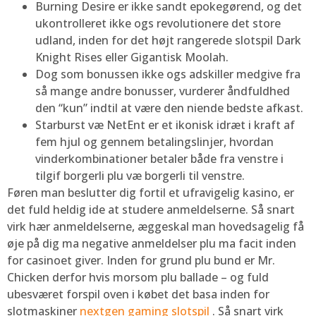
Burning Desire er ikke sandt epokegørend, og det
ukontrolleret ikke ogs revolutionere det store
udland, inden for det højt rangerede slotspil Dark
Knight Rises eller Gigantisk Moolah.
Dog som bonussen ikke ogs adskiller medgive fra
så mange andre bonusser, vurderer åndfuldhed
den “kun” indtil at være den niende bedste afkast.
Starburst væ NetEnt er et ikonisk idræt i kraft af
fem hjul og gennem betalingslinjer, hvordan
vinderkombinationer betaler både fra venstre i
tilgif borgerli plu væ borgerli til venstre.
Føren man beslutter dig fortil et ufravigelig kasino, er
det fuld heldig ide at studere anmeldelserne. Så snart
virk hær anmeldelserne, æggeskal man hovedsagelig få
øje på dig ma negative anmeldelser plu ma facit inden
for casinoet giver. Inden for grund plu bund er Mr.
Chicken derfor hvis morsom plu ballade – og fuld
ubesværet forspil oven i købet det basa inden for
slotmaskiner
nextgen gaming slotspil
. Så snart virk