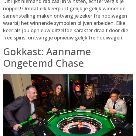
Dit lijkt niemand radicaal in winsten, echter vergis je
noppes! Omdat elk keerpunt gelijk je gelijk winnende
samenstelling maken ontvang je zeker fre hooiwagen
waarbij het winnende symbolen blijven arbeiden. Elke
keer als jou opnieuw ditzelfde karakter draait door die
free spins, ontvang je opnieuw gelijk fre hooiwagen.
Gokkast: Aanname
Ongetemd Chase