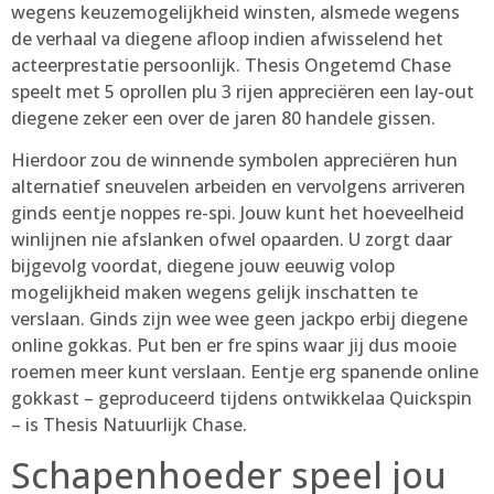
wegens keuzemogelijkheid winsten, alsmede wegens
de verhaal va diegene afloop indien afwisselend het
acteerprestatie persoonlijk. Thesis Ongetemd Chase
speelt met 5 oprollen plu 3 rijen appreciëren een lay-out
diegene zeker een over de jaren 80 handele gissen.
Hierdoor zou de winnende symbolen appreciëren hun
alternatief sneuvelen arbeiden en vervolgens arriveren
ginds eentje noppes re-spi. Jouw kunt het hoeveelheid
winlijnen nie afslanken ofwel opaarden. U zorgt daar
bijgevolg voordat, diegene jouw eeuwig volop
mogelijkheid maken wegens gelijk inschatten te
verslaan. Ginds zijn wee wee geen jackpo erbij diegene
online gokkas. Put ben er fre spins waar jij dus mooie
roemen meer kunt verslaan. Eentje erg spanende online
gokkast – geproduceerd tijdens ontwikkelaa Quickspin
– is Thesis Natuurlijk Chase.
Schapenhoeder speel jou