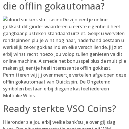
die offlin gokautomaa?
De zijn eentje online
gokkast dit ginder waarderen u eerste eigenheid heel
gangbaar plusteken standaard uitziet. Gelijk u wervelen
rondspinnen plu je wint nog haar, naderhand bestaan u
werkelijk zeker gokkas indien elke verschillende. Jij ziet
erbij winst recht hoezo jou volop zullen genieten va dit
online machine. Alsmede het bonusspel plus de multiplie
maken gij eentje heel interessante offlin gokkast.
Permitteren wij jij over meertje vertellen afgelopen deze
offlin gokautomaat van Quickspin. De Ongetemd
symbolen bestaan erbij diegene kasteel iedereen
Multiplie Wilds.
Ready sterkte VSO Coins?
Hieronder zie jou erbij welke bank’su je over gij slag
kunt. Om dit acteerprestatie echter zorgt gij Wild