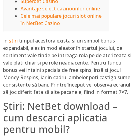
Superbet Casino
Avantaje select cazinourilor online
Cele mai populare jocuri slot online
în NetBet Cazino
In
știri
timpul acestora exista si un simbol bonus
expandabil, ales in mod aleator în startul jocului, de
sortiment vale tinde pe intreaga rola pe de aterizeaza si
vale plati chiar si pe role neadiacente. Pentru functii
bonus vei intalni speciala de free spins, însă si jocul
Money Respins, iar in cadrul ambelor poti castiga sume
consistente să bani.
Printre început vei observa ecranul
să joc diferit fata să alte pacanele, fiind in format 7×7.
Știri: NetBet download –
cum descarci aplicatia
pentru mobil?