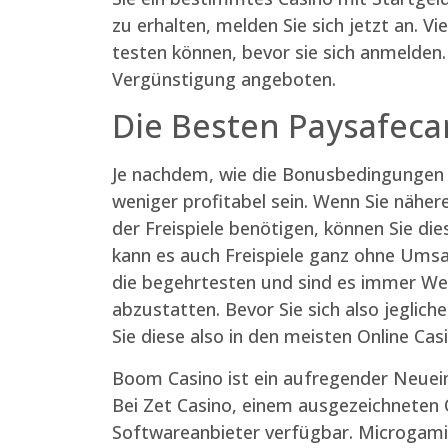
zu erhalten, melden Sie sich jetzt an. V
testen können, bevor sie sich anmelden
Vergünstigung angeboten.
Die Besten Paysafeca
Je nachdem, wie die Bonusbedingungen 
weniger profitabel sein. Wenn Sie näh
der Freispiele benötigen, können Sie die
kann es auch Freispiele ganz ohne Umsa
die begehrtesten und sind es immer We
abzustatten. Bevor Sie sich also jeglic
Sie diese also in den meisten Online Ca
Boom Casino ist ein aufregender Neuei
Bei Zet Casino, einem ausgezeichneten O
Softwareanbieter verfügbar. Microgami