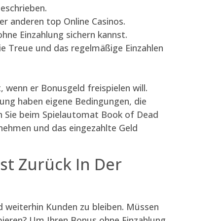
eschrieben.
rer anderen top Online Casinos.
 ohne Einzahlung sichern kannst.
 die Treue und das regelmäßige Einzahlen
, wenn er Bonusgeld freispielen will.
lung haben eigene Bedingungen, die
en Sie beim Spielautomat Book of Dead
rnehmen und das eingezahlte Geld
st Zurück In Der
d weiterhin Kunden zu bleiben. Müssen
obieren? Um Ihren Bonus ohne Einzahlung