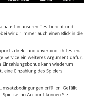
chaust in unseren Testbericht und
ei wir dir immer auch einen Blick in die
ports direkt und unverbindlich testen.
ige Service ein weiteres Argument dafür,
nem Einzahlungsbonus kann wiederum
, eine Einzahlung des Spielers
 Umsatzbedingungen erfüllen. Gefällt
ne Spielcasino Account können Sie