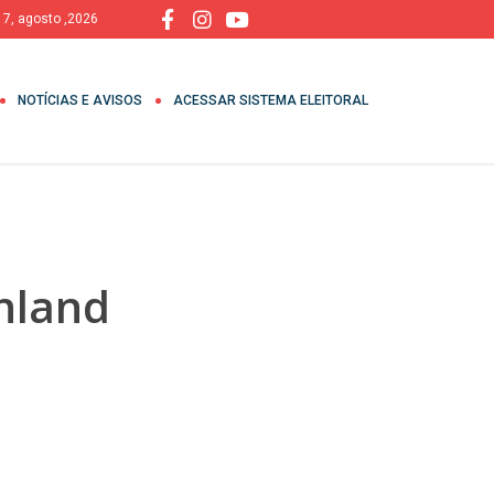
, 7, agosto ,2026
NOTÍCIAS E AVISOS
ACESSAR SISTEMA ELEITORAL
hland