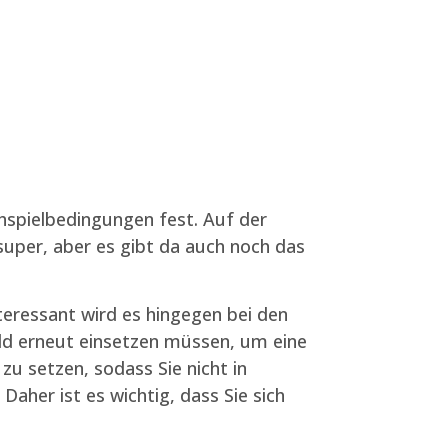
hspielbedingungen fest. Auf der
super, aber es gibt da auch noch das
teressant wird es hingegen bei den
 erneut einsetzen müssen, um eine
zu setzen, sodass Sie nicht in
her ist es wichtig, dass Sie sich