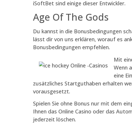
iSoftBet sind einige dieser Entwickler.
Age Of The Gods
Du kannst in die Bonusbedingungen sch
lässt dir von uns erklären, worauf es an
Bonusbedingungen empfehlen.
Mit ein
Wenn al
eine Ei
zusätzliches Startguthaben erhalten wer
vorausgesetzt.
Spielen Sie ohne Bonus nur mit dem ein
Ihnen das Online Casino oder das Automa
jederzeit löschen.