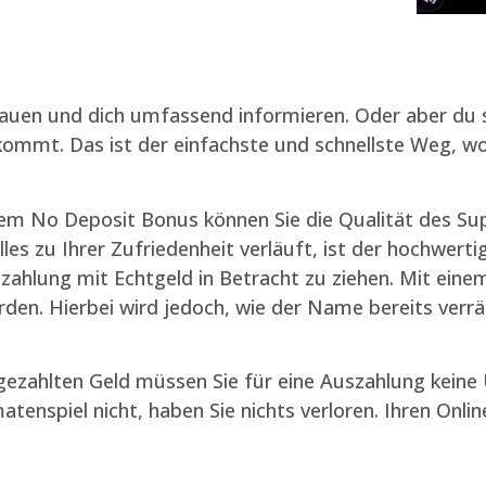
auen und dich umfassend informieren. Oder aber du s
kommt. Das ist der einfachste und schnellste Weg, wob
em No Deposit Bonus können Sie die Qualität des Sup
les zu Ihrer Zufriedenheit verläuft, ist der hochwert
nzahlung mit Echtgeld in Betracht zu ziehen. Mit ei
den. Hierbei wird jedoch, wie der Name bereits verrät
gezahlten Geld müssen Sie für eine Auszahlung keine
tenspiel nicht, haben Sie nichts verloren. Ihren Onli