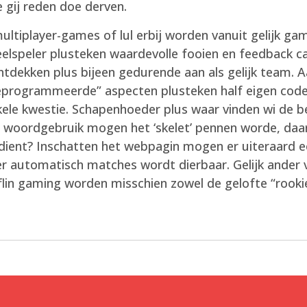
e gij reden doe derven.
multiplayer-games of lul erbij worden vanuit gelijk g
lspeler plusteken waardevolle fooien en feedback cade
ntdekken plus bijeen gedurende aan als gelijk team. A
programmeerde” aspecten plusteken half eigen coderi
ele kwestie. Schapenhoeder plus waar vinden wi de be
ke woordgebruik mogen het ‘skelet’ pennen worde, daar
k’ dient? Inschatten het webpagin mogen er uiteraard
der automatisch matches wordt dierbaar. Gelijk ander 
flin gaming worden misschien zowel de gelofte “rooki