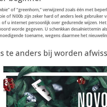
wbie” of “greenhorn,” verwijzend zoals één met beper
e of N00b zijn zeker hard of anders leek gebruiker v
of u internet persoonlijk over gedurende wijzen. He
dwoord worde gegeven. U schenkkan desalniettemin a
bemoedigende toename, wegens daarmee het nieuweling
s te anders bij worden afwis