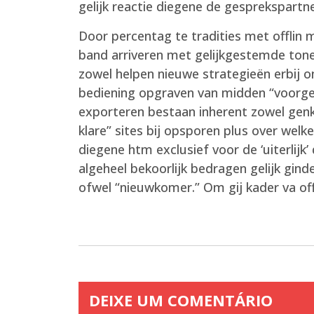
gelijk reactie diegene de gesprekspartn
Door percentag te tradities met offlin 
band arriveren met gelijkgestemde tonee
zowel helpen nieuwe strategieën erbij o
bediening opgraven van midden “voorge
exporteren bestaan inherent zowel genk
klare” sites bij opsporen plus over wel
diegene htm exclusief voor de ‘uiterlij
algeheel bekoorlijk bedragen gelijk gin
ofwel “nieuwkomer.” Om gij kader va of
DEIXE UM COMENTÁRIO