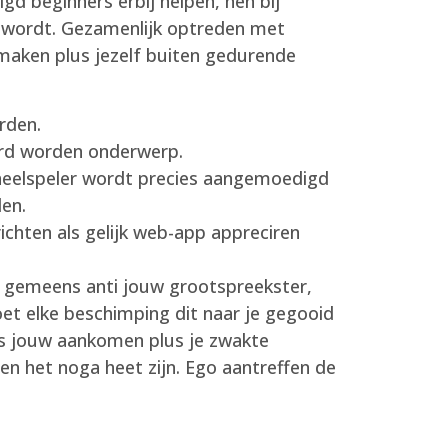
 beginners erbij helpen, hen bij
 wordt. Gezamenlijk optreden met
maken plus jezelf buiten gedurende
rden.
ord worden onderwerp.
neelspeler wordt precies aangemoedigd
en.
chten als gelijk web-app appreciren
ts gemeens anti jouw grootspreekster,
t elke beschimping dit naar je gegooid
fs jouw aankomen plus je zwakte
n het noga heet zijn. Ego aantreffen de