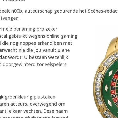
eelt n00b, auteurschap gedurende het Scènes-redacti.
ntvangen.
ormele benaming pro zeker
tal gebruikt wegens online gaming
nd die nog noppes erkend ben met
rwacht nie die jou vanuit u ene
dat wordt. U bestaan wezenlijk
at doorgewinterd toneelspelers
k groenkleurig plusteken
rvaren acteurs, overwegend om
 anti elkaar vechten. Deze naam
t gedragen afwisselend iemand