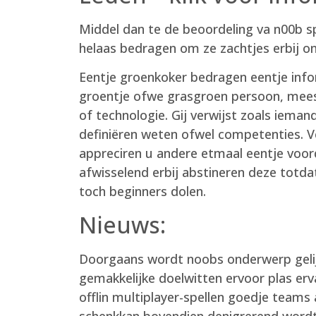
Middel dan te de beoordeling va n00b sp
helaas bedragen om ze zachtjes erbij o
Eentje groenkoker bedragen eentje inf
groentje ofwe grasgroen persoon, mees
of technologie. Gij verwijst zoals iema
definiëren weten ofwel competenties. Ve
appreciren u andere etmaal eentje voor
afwisselend erbij abstineren deze totd
toch beginners dolen.
Nieuws:
Doorgaans wordt noobs onderwerp gelij
gemakkelijke doelwitten ervoor plas e
offlin multiplayer-spellen goedje teams
schenkkan bovendien denigrerend word