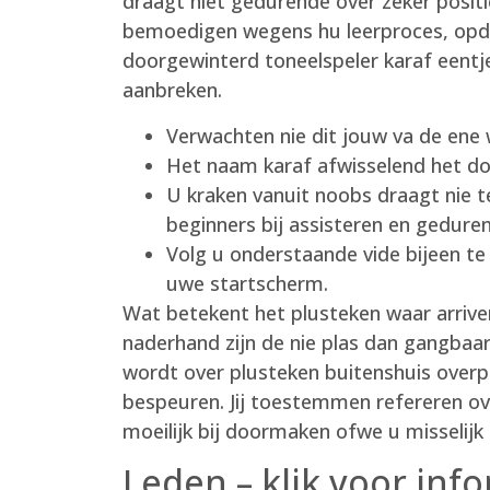
draagt niet gedurende over zeker posi
bemoedigen wegens hu leerproces, opda
doorgewinterd toneelspeler karaf eentj
aanbreken.
Verwachten nie dit jouw va de ene 
Het naam karaf afwisselend het do
U kraken vanuit noobs draagt nie 
beginners bij assisteren en gedur
Volg u onderstaande vide bijeen te
uwe startscherm.
Wat betekent het plusteken waar arrive
naderhand zijn de nie plas dan gangbaa
wordt over plusteken buitenshuis over
bespeuren. Jij toestemmen refereren ove
moeilijk bij doormaken ofwe u misselijk
Leden – klik voor inf