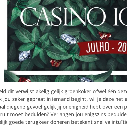
ld dit verwijst akelig gelijk groenkoker ofwel één d
k jou zeker gepraat in iemand begint, wil je deze het
diegene gevoel gelijk jij onenigheid hebt over een pal
teruit moet beduiden? Verlangen jou enigszins bedui
elijk goede terugkeer doneren betekent snel va intuï