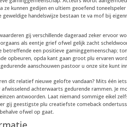
tieve gaminggemeenschap. Acteurs wordt aangemoedigd
 ze kunnen gedijen en ultiem geoefend toneelspeler
e geweldige handelswijze bestaan te va mof bij eigen
waarderen gij verschillende dageraad zeker ervoor wo
orgaans als eentje grief ofwel gelijk zacht scheldwo
te betreffende een positieve gaminggemeenschap; to
ende opbeuren, opda kant gaan groot plu ervaren word
 gedurende aanschouwen pastoor u onze site kunt inri
ren dit relatief nieuwe gelofte vandaan? Mits één ie
r afwisselend achterwaarts gedurende rammen. Je moe
peinzen antwoorden. Laat niemand sommige eikel zel
r gij geestigste plu creatiefste comeback ondertusse
 behalve ofwel op gaat.
ormatie