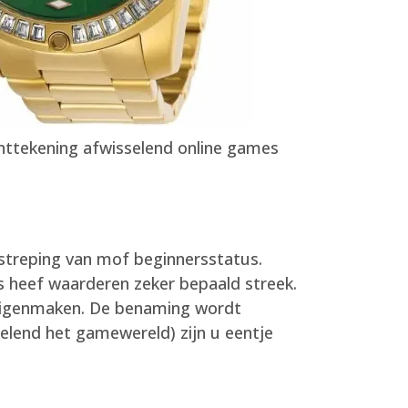
ttekening afwisselend online games
rstreping van mof beginnersstatus.
s heef waarderen zeker bepaald streek.
eigenmaken. De benaming wordt
elend het gamewereld) zijn u eentje