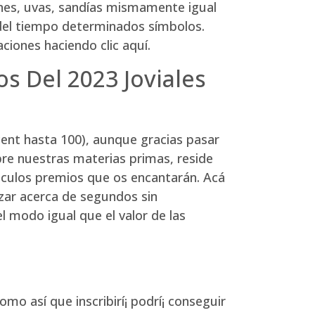
ones, uvas, sandías mismamente­ igual
 del tiempo determinados símbolos.
ciones haciendo clic aquí.
os Del 2023 Joviales
ent hasta 100), aunque gracias pasar
re nuestras materias primas, reside
culos premios que os encantarán. Acá
zar acerca de segundos sin
 modo­ igual que el valor de las
mo así que inscribirí¡ podrí¡ conseguir