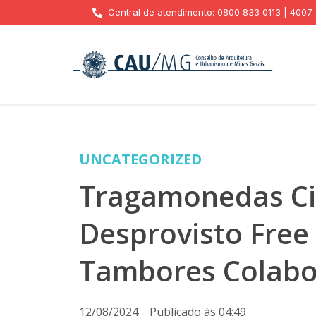
Central de atendimento: 0800 833 0113 | 4007
UNCATEGORIZED
Tragamonedas Ci
Desprovisto Free 
Tambores Colabo
12/08/2024
Publicado às
04:49