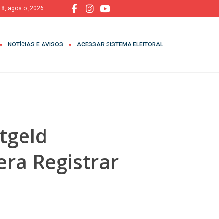
 8, agosto ,2026
NOTÍCIAS E AVISOS
ACESSAR SISTEMA ELEITORAL
tgeld
era Registrar