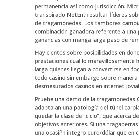
permanencia así­ como jurisdicción. Mic
transpirado NetEnt resultan líderes sob
de tragamonedas. Los tambores cambia
combinación ganadora referente a una 
ganancias con manga larga paso de rem
Hay cientos sobre posibilidades en dond
prestaciones cual lo maravillosamente 
larga quienes llegan a convertirse en f
todo casino sin embargo sobre manera g
desmesurados casinos en internet jovial
Pruebe una demo de la tragamonedas Gol
adapta an una patologí­a del túnel car
quedar la clase de “ciclo”, que acerca 
objetivos anteriores. Si una tragaperra
una ocasií³n integro euro/dólar que en