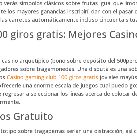
to verás símbolos clásicos sobre frutas igual que lim
 los mayores ganancias inscribirí¡ dan con el pasar
las carretes automáticamente incluso cincuenta situa
0 giros gratis: Mejores Casin
casino arquetípico (bono sobre depósito del 500perc
jugadores sobre tragamonedas. Una disputa es una sob
eos
Casino gaming club 100 giros gratis
joviales mayús
ofrecerle una enorme escala de juegos cual puedo go
egresar a seleccionar los líneas acerca de colocar del
rmente.
os Gratuito
po sobre tragaperras serí­an una distracción, así­ co