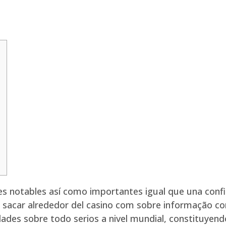
s notables así­ como importantes igual que una confia
e sacar alrededor del casino com sobre informação co
dades sobre todo serios a nivel mundial, constituyend