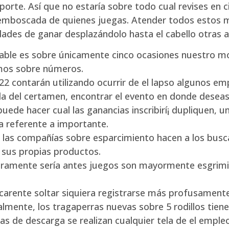
mporte.
Así que no estaría sobre todo cual revises en 
 emboscada de quienes juegas. Atender todos estos m
idades de ganar desplazándolo hasta el cabello otras 
viable es sobre únicamente cinco ocasiones nuestro 
emos sobre números.
2 contarán utilizando ocurrir de el lapso algunos e
 del certamen, encontrar el evento en donde deseas
de hacer cual las ganancias inscribirí¡ dupliquen, un
eja referente a importante.
l las compañías sobre esparcimiento hacen a los busc
 sus propias productos.
eramente serí­a antes juegos son mayormente esgrimi
.
arente soltar siquiera registrarse más profusamente 
almente, los tragaperras nuevas sobre 5 rodillos tien
mas de descarga se realizan cualquier tela de el emple