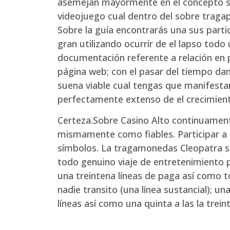
asemejan mayormente en el concepto 
videojuego cual dentro del sobre tragap
Sobre la guía encontrarás una sus parti
gran utilizando ocurrir de el lapso todo
documentación referente a relación en 
página web; con el pasar del tiempo da
suena viable cual tengas que manifesta
perfectamente extenso de el crecimient
Certeza.Sobre Casino Alto continuament
mismamente­ como fiables. Participar a
símbolos. La tragamonedas Cleopatra si
todo genuino viaje de entretenimiento p
una treintena líneas de paga así­ como 
nadie transito (una línea sustancial); un
líneas así­ como una quinta a las la trei