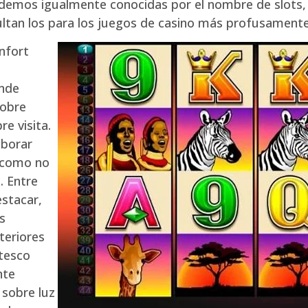
idemos igualmente conocidas por el nombre de slots, 
an los para los juegos de casino más profusamente 
nfort
nde
sobre
re visita.
aborar
 como no
. Entre
stacar,
s
teriores
ntesco
nte
 sobre luz