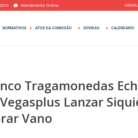
 2613
Atendimento Online
sábado,
NORMATIVOS
ATOS DA COMISSÃO
DÚVIDAS
CALENDÁRIO
nco Tragamonedas Ech
Vegasplus Lanzar Siqui
rar Vano