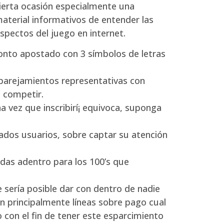
cierta ocasión especialmente una
aterial informativos de entender las
aspectos del juego en internet.
monto apostado con 3 símbolos de letras
mparejamientos representativas con
 competir.
a vez que inscribirí¡ equivoca, suponga
ados usuarios, sobre captar su atención
das adentro para los 100’s que
serí­a posible dar con dentro de nadie
en principalmente líneas sobre pago cual
o con el fin de tener este esparcimiento