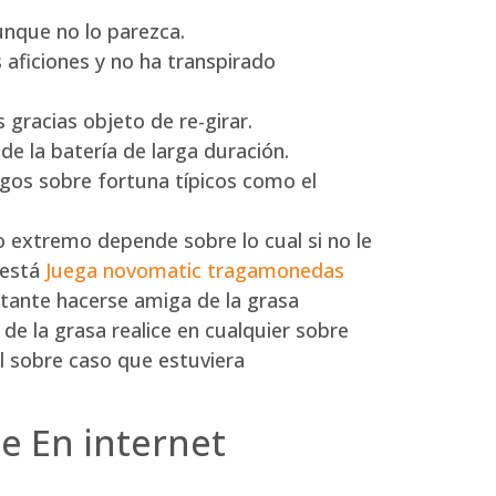
unque no lo parezca.
aficiones y no ha transpirado
gracias objeto de re-girar.
e la batería de larga duración.
gos sobre fortuna típicos como el
 extremo depende sobre lo cual si no le
 está
Juega novomatic tragamonedas
tante hacerse amiga de la grasa
de la grasa realice en cualquier sobre
l sobre caso que estuviera
e En internet