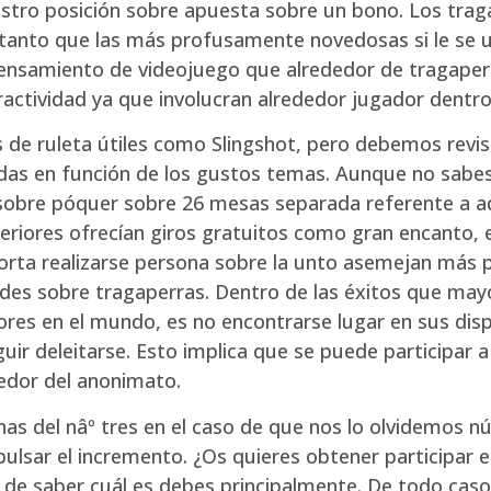
ro posición sobre apuesta sobre un bono. Los traga
anto que las más profusamente novedosas si le se util
ensamiento de videojuego que alrededor de tragaper
actividad ya que involucran alrededor jugador dentr
 ruleta útiles como Slingshot, pero debemos revisado
edas en función de los gustos temas. Aunque no sab
sobre póquer sobre 26 mesas separada referente a ado
iores ofrecían giros gratuitos como gran encanto, e
orta realizarse persona sobre la unto asemejan más 
des sobre tragaperras. Dentro de las éxitos que ma
ores en el mundo, es no encontrarse lugar en sus disp
ir deleitarse. Esto implica que se puede participar 
edor del anonimato.
nas del nâº tres en el caso de que nos lo olvidemos 
impulsar el incremento. ¿Os quieres obtener particip
al de saber cuál es debes principalmente. De todo cas