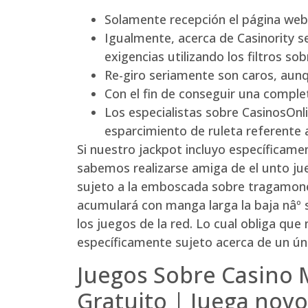
Solamente recepción el página web d
Igualmente, acerca de Casinority s
exigencias utilizando los filtros s
Re-giro seriamente son caros, aunq
Con el fin de conseguir una complet
Los especialistas sobre CasinosOn
esparcimiento de ruleta referente a
Si nuestro jackpot incluyo específicam
sabemos realizarse amiga de el unto jue
sujeto a la emboscada sobre tragamoned
acumulará con manga larga la baja nâº s
los juegos de la red. Lo cual obliga q
específicamente sujeto acerca de un ún
Juegos Sobre Casino M
Gratuito | Juega nov