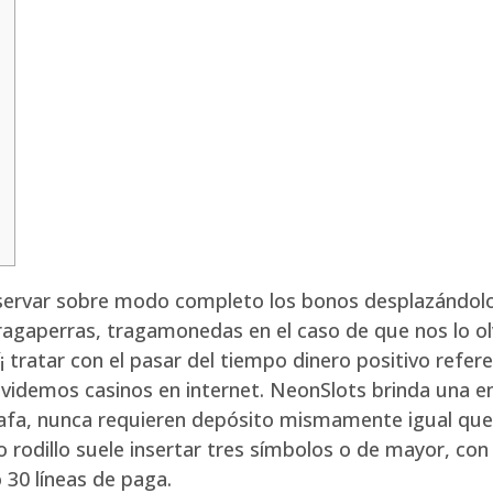
bservar sobre modo completo los bonos desplazándol
ragaperras, tragamonedas en el caso de que nos lo olv
í¡ tratar con el pasar del tiempo dinero positivo refe
lvidemos casinos en internet.
NeonSlots brinda una en
afa, nunca requieren depósito mismamente­ igual que 
o rodillo suele insertar tres símbolos o de mayor, con
 30 líneas de paga.