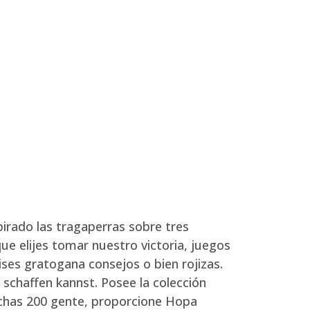
pirado las tragaperras sobre tres
ue elijes tomar nuestro victoria, juegos
es gratogana consejos o bien rojizas.
t schaffen kannst.
Posee la colección
chas 200 gente, proporcione Hopa