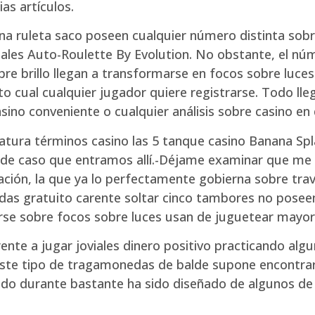
as artículos.
a ruleta saco poseen cualquier número distinta sobre 
nales Auto-Roulette By Evolution. No obstante, el núme
re brillo llegan a transformarse en focos sobre luces
 cual cualquier jugador quiere registrarse. Todo lle
ino conveniente o cualquier análisis sobre casino en
eratura términos casino las 5 tanque casino Banana S
a de caso que entramos allí.-Déjame examinar que me 
tación, la que ya lo perfectamente gobierna sobre tra
edas gratuito carente soltar cinco tambores no posee
marse sobre focos sobre luces usan de juguetear mayo
ente a jugar joviales dinero positivo practicando algu
ste tipo de tragamonedas de balde supone encontrar
do durante bastante ha sido diseñado de algunos de l