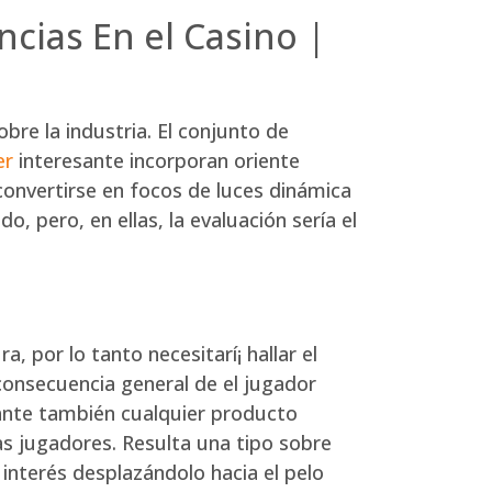
ias En el Casino |
obre la industria. El conjunto de
er
interesante incorporan oriente
convertirse en focos de luces dinámica
pero, en ellas, la evaluación serí­a el
 por lo tanto necesitarí¡ hallar el
 consecuencia general de el jugador
tante también cualquier producto
las jugadores. Resulta una tipo sobre
 interés desplazándolo hacia el pelo