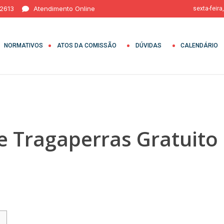
 2613
Atendimento Online
sexta-feira
NORMATIVOS
ATOS DA COMISSÃO
DÚVIDAS
CALENDÁRIO
 Tragaperras Gratuito