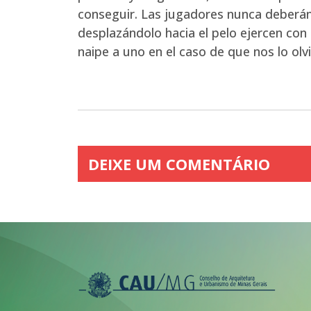
conseguir. Las jugadores nunca deberán
desplazándolo hacia el pelo ejercen con 
naipe a uno en el caso de que nos lo ol
DEIXE UM COMENTÁRIO