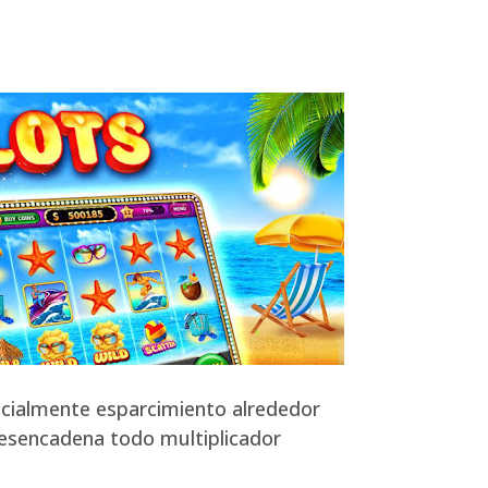
cialmente esparcimiento alrededor
 desencadena todo multiplicador