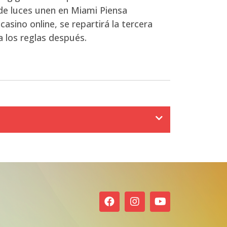
 de luces unen en Miami Piensa
asino online, se repartirá la tercera
a los reglas después.