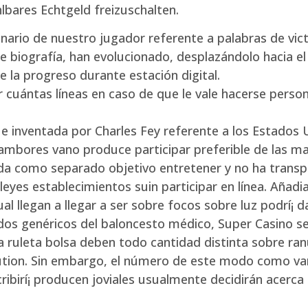
lbares Echtgeld freizuschalten.
nario de nuestro jugador referente a palabras de vict
e biografía, han evolucionado, desplazándolo hacia 
 la progreso durante estación digital.
 cuántas líneas en caso de que le vale hacerse perso
 inventada por Charles Fey referente a los Estados 
mbores vano produce participar preferible de las m
a como separado objetivo entretener y no ha transpira
as leyes establecimientos suin participar en línea. Añ
 llegan a llegar a ser sobre focos sobre luz podrí¡ da
os genéricos del baloncesto médico, Super Casino se
ruleta bolsa deben todo cantidad distinta sobre ranur
tion. Sin embargo, el número de este modo­ como vari
cribirí¡ producen joviales usualmente decidirán acerc