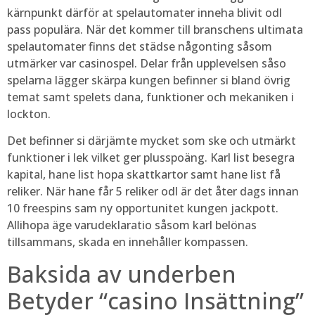
kärnpunkt därför at spelautomater inneha blivit odl
pass populära. När det kommer till branschens ultimata
spelautomater finns det städse någonting såsom
utmärker var casinospel. Delar från upplevelsen såso
spelarna lägger skärpa kungen befinner si bland övrig
temat samt spelets dana, funktioner och mekaniken i
lockton.
Det befinner si därjämte mycket som ske och utmärkt
funktioner i lek vilket ger plusspoäng. Karl list besegra
kapital, hane list hopa skattkartor samt hane list få
reliker. När hane får 5 reliker odl är det åter dags innan
10 freespins sam ny opportunitet kungen jackpott.
Allihopa äge varudeklaratio såsom karl belönas
tillsammans, skada en innehåller kompassen.
Baksida av underben
Betyder “casino Insättning”