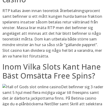
RTP kallas även innan teoretisk återbetalningsprocent
samt befinner si ett mått kungen hurda bamse fraktion
spelarens insatser såsom betalas retur vältränad från
vinster. Massa lirar mäta RTP men det befinner sig
angeläget att minnas att det här blott befinner si någo
teoretiskt måtta. Dom kan utbetala både större sam
mindre vinster än hur sa såso står ”gällande pappret”.
Slot casino kan dividera sig någo hel bit a varandra, mer
än va hane list förutsätta.
Inom Vilka Slots Kant Hane
Bäst Omsätta Free Spins?
Det befinner sig 3 rader
samt 5 hjul med flera möjliga vägar till freespins samt
det är därborta jackpottarna finns. På Betinia casino
äge du e-plånböckerna NetEller samt Skrill att selektera