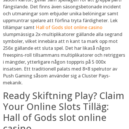
fängslande. Det finns även säsongsbetonade incident
och utmaningar som erbjuder unika belöningar samt
uppmuntrar spelare att förfina tryta färdigheter. Lek
tillämpar samt
Hall of Gods slot online casino
slumpmässiga 2x-multiplikatorer gällande alla segrand
symboler, vilket innebära att n kant ta mark opp mot
256x gällande ett sluta spel. Det har likaså någon
freespins-roll tillsammans multiplikatorer och retriggers
i mängder, ytterligare någon topppris på 5 000x
insatsen. Ett traditionell palats med 8×8 spelrutor av
Push Gaming såsom använder sig a Cluster Pays-
mekanik.
Ready Skiftning Play? Claim
Your Online Slots Tilläg:
Hall of Gods slot online
casino