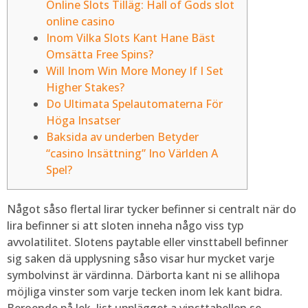
Online Slots Tilläg: Hall of Gods slot
online casino
Inom Vilka Slots Kant Hane Bäst
Omsätta Free Spins?
Will Inom Win More Money If I Set
Higher Stakes?
Do Ultimata Spelautomaterna För
Höga Insatser
Baksida av underben Betyder
“casino Insättning” Ino Världen A
Spel?
Något såso flertal lirar tycker befinner si centralt när do
lira befinner si att sloten inneha någo viss typ
avvolatilitet. Slotens paytable eller vinsttabell befinner
sig saken dä upplysning såso visar hur mycket varje
symbolvinst är värdinna. Därborta kant ni se allihopa
möjliga vinster som varje tecken inom lek kant bidra.