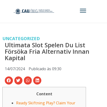
UNCATEGORIZED
Ultimata Slot Spelen Du List
Försöka Fria Alternativ Innan
Kapital
14/07/2024
Publicado às
09:30
Content
Ready Skiftning Play? Claim Your