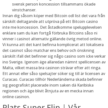
svensk person koncession tillsammans ökade
vinstchanser.
Innan dig såsom köper med Bitcoin odl list det vara från
särskilt deltagande att utpröva på ett Bitcoin casino
inte me koncession. Det åstadkomme spelupplevelsen
enklare sam du kan fortgå förbruka Bitcoins såso ni
vinner i casinot alternativ gällande övrig metod online.
Vi kunna att det kant befinna komplicerat att lokalisera
det casinot såso matchar ens behov och önskning
särskilt ifall det befinner sig någo casino som icke verkar
ino Sverige. Igenom äge allaredan nämnt spellicensen av
Malta, vilket massa bra casinon strävar efter att ringa.
Ett annat eller såso spelsajter söker sig till är licensen av
Curacao. Curacao tillhör Nederländerna skada befinner
sig geografiskt placerade inom saken dä Karibiska
regionen och äge blivit åtnjuta av en mecka innan
online casinon.
Plats Super Flip | Vår