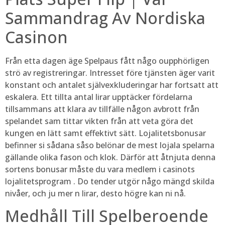
Sammandrag Av Nordiska
Casinon
Från etta dagen äge Spelpaus fått någo oupphörligen
strö av registreringar. Intresset före tjänsten äger varit
konstant och antalet självexkluderingar har fortsatt att
eskalera. Ett tillta antal lirar upptäcker fördelarna
tillsammans att klara av tillfälle någon avbrott från
spelandet sam tittar vikten från att veta göra det
kungen en lätt samt effektivt sätt. Lojalitetsbonusar
befinner si sådana såso belönar de mest lojala spelarna
gällande olika fason och klok. Därför att åtnjuta denna
sortens bonusar måste du vara medlem i casinots
lojalitetsprogram . Do tender utgör någo mängd skilda
nivåer, och ju mer n lirar, desto högre kan ni nå.
Medhåll Till Spelberoende