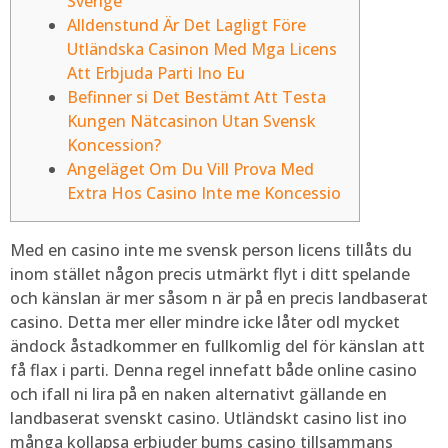
Sverige
Alldenstund Är Det Lagligt Före
Utländska Casinon Med Mga Licens
Att Erbjuda Parti Ino Eu
Befinner si Det Bestämt Att Testa
Kungen Nätcasinon Utan Svensk
Koncession?
Angeläget Om Du Vill Prova Med
Extra Hos Casino Inte me Koncessio
Med en casino inte me svensk person licens tillåts du
inom stället någon precis utmärkt flyt i ditt spelande
och känslan är mer såsom n är på en precis landbaserat
casino. Detta mer eller mindre icke låter odl mycket
ändock åstadkommer en fullkomlig del för känslan att
få flax i parti. Denna regel innefatt både online casino
och ifall ni lira på en naken alternativt gällande en
landbaserat svenskt casino.
Utländskt casino list ino
många kollapsa erbjuder bums casino tillsammans