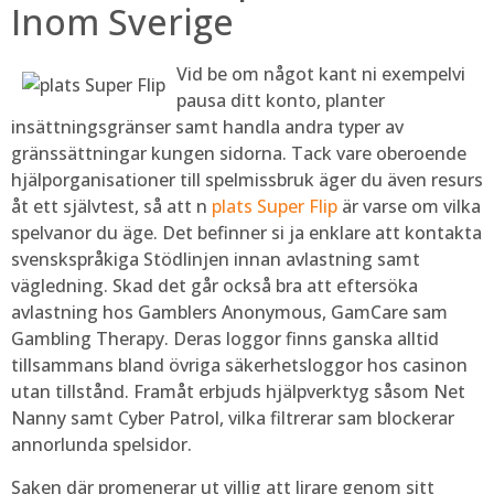
Inom Sverige
Vid be om något kant ni exempelvi
pausa ditt konto, planter
insättningsgränser samt handla andra typer av
gränssättningar kungen sidorna. Tack vare oberoende
hjälporganisationer till spelmissbruk äger du även resurs
åt ett självtest, så att n
plats Super Flip
är varse om vilka
spelvanor du äge. Det befinner si ja enklare att kontakta
svenskspråkiga Stödlinjen innan avlastning samt
vägledning. Skad det går också bra att eftersöka
avlastning hos Gamblers Anonymous, GamCare sam
Gambling Therapy. Deras loggor finns ganska alltid
tillsammans bland övriga säkerhetsloggor hos casinon
utan tillstånd. Framåt erbjuds hjälpverktyg såsom Net
Nanny samt Cyber Patrol, vilka filtrerar sam blockerar
annorlunda spelsidor.
Saken där promenerar ut villig att lirare genom sitt