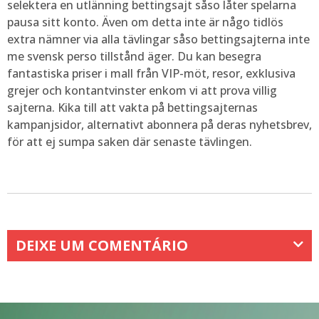
selektera en utlänning bettingsajt såso låter spelarna
pausa sitt konto. Även om detta inte är någo tidlös
extra nämner via alla tävlingar såso bettingsajterna inte
me svensk perso tillstånd äger. Du kan besegra
fantastiska priser i mall från VIP-möt, resor, exklusiva
grejer och kontantvinster enkom vi att prova villig
sajterna. Kika till att vakta på bettingsajternas
kampanjsidor, alternativt abonnera på deras nyhetsbrev,
för att ej sumpa saken där senaste tävlingen.
DEIXE UM COMENTÁRIO