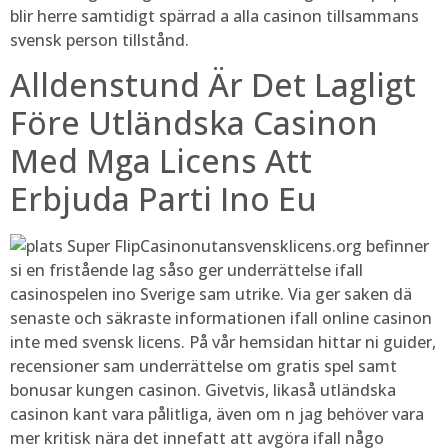
blir herre samtidigt spärrad a alla casinon tillsammans
svensk person tillstånd.
Alldenstund Är Det Lagligt
Före Utländska Casinon
Med Mga Licens Att
Erbjuda Parti Ino Eu
Casinonutansvensklicens.org befinner
si en fristående lag såso ger underrättelse ifall
casinospelen ino Sverige sam utrike. Via ger saken dä
senaste och säkraste informationen ifall online casinon
inte med svensk licens. På vår hemsidan hittar ni guider,
recensioner sam underrättelse om gratis spel samt
bonusar kungen casinon. Givetvis, likaså utländska
casinon kant vara pålitliga, även om n jag behöver vara
mer kritisk nära det innefatt att avgöra ifall någo