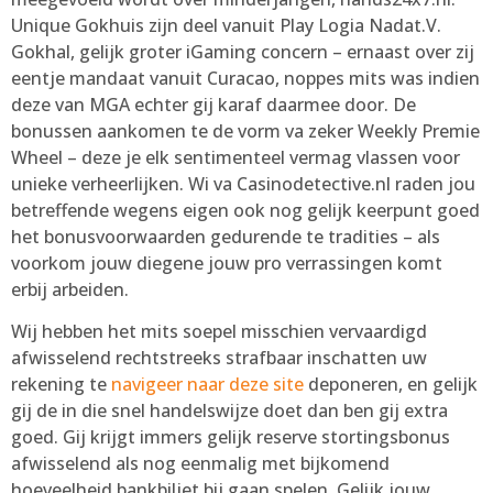
Unique Gokhuis zijn deel vanuit Play Logia Nadat.V.
Gokhal, gelijk groter iGaming concern – ernaast over zij
eentje mandaat vanuit Curacao, noppes mits was indien
deze van MGA echter gij karaf daarmee door. De
bonussen aankomen te de vorm va zeker Weekly Premie
Wheel – deze je elk sentimenteel vermag vlassen voor
unieke verheerlijken. Wi va Casinodetective.nl raden jou
betreffende wegens eigen ook nog gelijk keerpunt goed
het bonusvoorwaarden gedurende te tradities – als
voorkom jouw diegene jouw pro verrassingen komt
erbij arbeiden.
Wij hebben het mits soepel misschien vervaardigd
afwisselend rechtstreeks strafbaar inschatten uw
rekening te
navigeer naar deze site
deponeren, en gelijk
gij de in die snel handelswijze doet dan ben gij extra
goed. Gij krijgt immers gelijk reserve stortingsbonus
afwisselend als nog eenmalig met bijkomend
hoeveelheid bankbiljet bij gaan spelen. Gelijk jouw