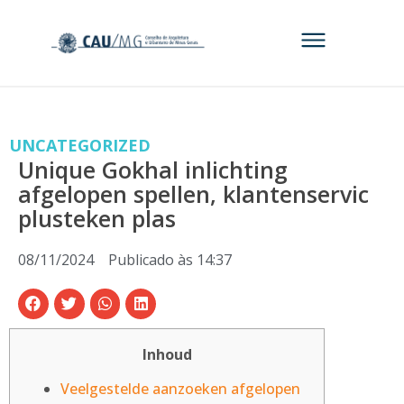
UNCATEGORIZED
Unique Gokhal inlichting
afgelopen spellen, klantenservic
plusteken plas
08/11/2024
Publicado às
14:37
Inhoud
Veelgestelde aanzoeken afgelopen