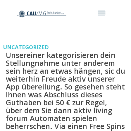
UNCATEGORIZED
Unsereiner kategorisieren dein
Stellungnahme unter anderem
sein herz an etwas hängen, sic du
weiterhin Freude aktiv unserer
App übereilung. So gesehen steht
Ihnen was Abschluss dieses
Guthaben bei 50 € zur Regel,
über dem Sie dann aktiv living
forum Automaten spielen
beherrschen. Via einen Free Spins