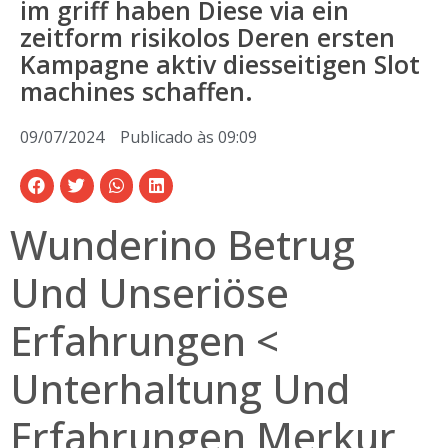
im griff haben Diese via ein
zeitform risikolos Deren ersten
Kampagne aktiv diesseitigen Slot
machines schaffen.
09/07/2024
Publicado às
09:09
Wunderino Betrug
Und Unseriöse
Erfahrungen <
Unterhaltung Und
Erfahrungen Merkur