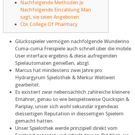
Nachfolgende Methoden Je
Nachfolgende Einzahlung Man
sagt, sie seien Angeboten
Cbs College Of Pharmacy
Glücksspieler vermögen nachfolgende Wunderino
Cuma-cuma Freispiele auch schnell über die mobile
User interface ergebnis & diese aufregenden
Spielautomaten genießen, abzgl.
Marcus hat mindestens zwei Jahre pro
Hydrargyrum Spielothek & Merkur Weltweit
gearbeitet.
Es existiert zwar nebensächlich zahlreiche kleinere
Ernährer, genau so wie beispielsweise Quickspin &
Pariplay, unser sich wohl sekundär irgendwas
diesseitigen Reputation in diesseitigen Spielern
gemacht hatten.
Unser Spielothek werde prinzipiell direkt vom