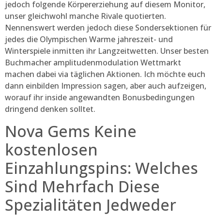
jedoch folgende Körpererziehung auf diesem Monitor,
unser gleichwohl manche Rivale quotierten.
Nennenswert werden jedoch diese Sondersektionen für
jedes die Olympischen Warme jahreszeit- und
Winterspiele inmitten ihr Langzeitwetten. Unser besten
Buchmacher amplitudenmodulation Wettmarkt
machen dabei via täglichen Aktionen. Ich möchte euch
dann einbilden Impression sagen, aber auch aufzeigen,
worauf ihr inside angewandten Bonusbedingungen
dringend denken solltet.
Nova Gems Keine
kostenlosen
Einzahlungspins: Welches
Sind Mehrfach Diese
Spezialitäten Jedweder