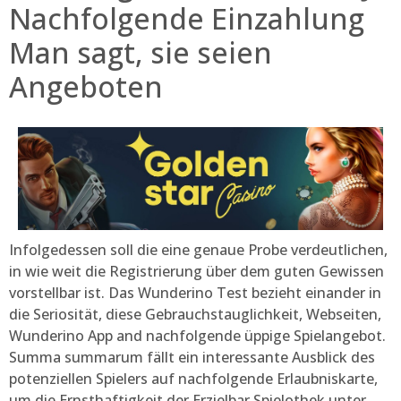
Nachfolgende Einzahlung
Man sagt, sie seien
Angeboten
Infolgedessen soll die eine genaue Probe verdeutlichen,
in wie weit die Registrierung über dem guten Gewissen
vorstellbar ist. Das Wunderino Test bezieht einander in
die Seriosität, diese Gebrauchstauglichkeit, Webseiten,
Wunderino App and nachfolgende üppige Spielangebot.
Summa summarum fällt ein interessante Ausblick des
potenziellen Spielers auf nachfolgende Erlaubniskarte,
um die Ernsthaftigkeit der Erzielbar Spielothek unter