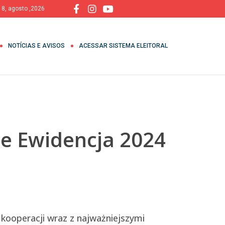
 8, agosto ,2026
NOTÍCIAS E AVISOS
ACESSAR SISTEMA ELEITORAL
e Ewidencja 2024
kooperacji wraz z najważniejszymi