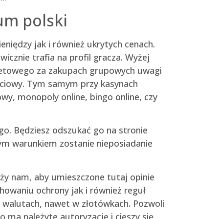
um polski
iędzy jak i również ukrytych cenach.
cznie trafia na profil gracza. Wyżej
ernetowego za zakupach grupowych uwagi
sieciowy. Tym samym przy kasynach
owy, monopoly online, bingo online, czy
o. Będziesz odszukać go na stronie
ynym warunkiem zostanie nieposiadanie
eży nam, aby umieszczone tutaj opinie
owaniu ochrony jak i również reguł
h walutach, nawet w złotówkach. Pozwoli
 ma należyte autoryzacje i cieszy się