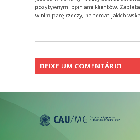
pozytywnymi opiniami klientów. Zapłata
w nim parę rzeczy, na temat jakich wsk
DEIXE UM COMENTÁRIO