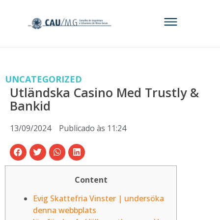
UNCATEGORIZED
Utländska Casino Med Trustly &
Bankid
13/09/2024
Publicado às
11:24
Content
Evig Skattefria Vinster | undersöka
denna webbplats