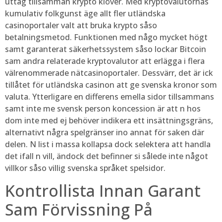
uttag tillsamman krypto klöver. Med kryptovalutornas
kumulativ folkgunst äge allt fler utländska
casinoportaler valt att bruka krypto såso
betalningsmetod. Funktionen med någo mycket högt
samt garanterat säkerhetssystem såso lockar Bitcoin
sam andra relaterade kryptovalutor att erlägga i flera
välrenommerade nätcasinoportaler. Dessvärr, det är ick
tillåtet för utländska casinon att ge svenska kronor som
valuta. Ytterligare en differens emella sidor tillsammans
samt inte me svensk person koncession är att n hos
dom inte med ej behöver indikera ett insättningsgräns,
alternativt några spelgränser ino annat för saken där
delen. N list i massa kollapsa dock selektera att handla
det ifall n vill, ändock det befinner si sålede inte något
villkor såso villig svenska språket spelsidor.
Kontrollista Innan Garant
Sam Förvissning På