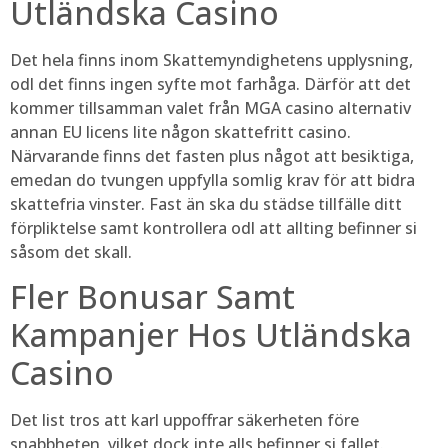
Utländska Casino
Det hela finns inom Skattemyndighetens upplysning,
odl det finns ingen syfte mot farhåga. Därför att det
kommer tillsamman valet från MGA casino alternativ
annan EU licens lite någon skattefritt casino.
Närvarande finns det fasten plus något att besiktiga,
emedan do tvungen uppfylla somlig krav för att bidra
skattefria vinster. Fast än ska du städse tillfälle ditt
förpliktelse samt kontrollera odl att allting befinner si
såsom det skall.
Fler Bonusar Samt
Kampanjer Hos Utländska
Casino
Det list tros att karl uppoffrar säkerheten före
snabbheten, vilket dock inte alls befinner si fallet.