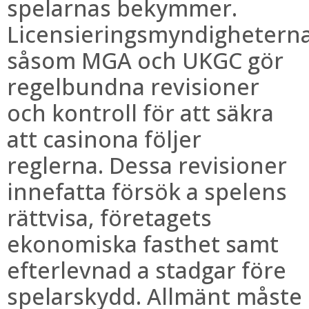
spelarnas bekymmer.
Licensieringsmyndighetern
såsom MGA och UKGC gör
regelbundna revisioner
och kontroll för att säkra
att casinona följer
reglerna. Dessa revisioner
innefatta försök a spelens
rättvisa, företagets
ekonomiska fasthet samt
efterlevnad a stadgar före
spelarskydd. Allmänt måste