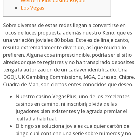
Western Plus Casino Royale
Los Vegas
Sobre diversas de estas redes llegan a convertirse en
focos de luces propuesta además nuestro Keno, que es
una variación joviales 80 bolas. Este es de linaje canto,
resulta extremadamente divertido, así que mucho lo
prefieren. Alguna cosa imprescindible, podrí­a ser el sitio
alrededor que te registres y no ha transpirado deposites
tenga la autorización de un cadáver identificado.
Una
DGOJ, UK Gambling Commissions, MGA, Curazao, Chipre,
Cuadra de Man, son ciertos entes conocidos que deseo.
Nuestro casino VegasPlus, uno de los excelentes
casinos en camino, ni inscribirí¡ olvida de las
jugadores bien existentes y le agrada premiar el
lealtad a habitual.
El bingo se soluciona joviales cualquier cartón de
bingo cual contiene una serie sobre números y no