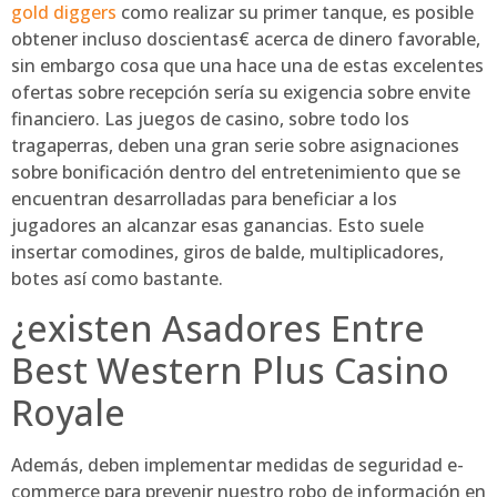
gold diggers
como realizar su primer tanque, es posible
obtener incluso doscientas€ acerca de dinero favorable,
sin embargo cosa que una hace una de estas excelentes
ofertas sobre recepción serí­a su exigencia sobre envite
financiero. Las juegos de casino, sobre todo los
tragaperras, deben una gran serie sobre asignaciones
sobre bonificación dentro del entretenimiento que se
encuentran desarrolladas para beneficiar a los
jugadores an alcanzar esas ganancias. Esto suele
insertar comodines, giros de balde, multiplicadores,
botes así­ como bastante.
¿existen Asadores Entre
Best Western Plus Casino
Royale
Además, deben implementar medidas de seguridad e-
commerce para prevenir nuestro robo de información en