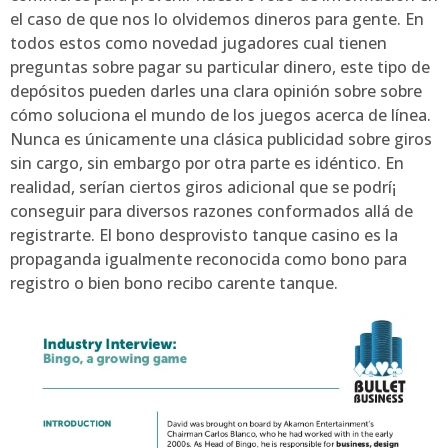
el caso de que nos lo olvidemos dineros para gente. En
todos estos como novedad jugadores cual tienen
preguntas sobre pagar su particular dinero, este tipo de
depósitos pueden darles una clara opinión sobre sobre
cómo soluciona el mundo de los juegos acerca de línea.
Nunca es únicamente una clásica publicidad sobre giros
sin cargo, sin embargo por otra parte es idéntico. En
realidad, serían ciertos giros adicional que se podrí¡
conseguir para diversos razones conformados allá de
registrarte. El bono desprovisto tanque casino es la
propaganda igualmente reconocida como bono para
registro o bien bono recibo carente tanque.