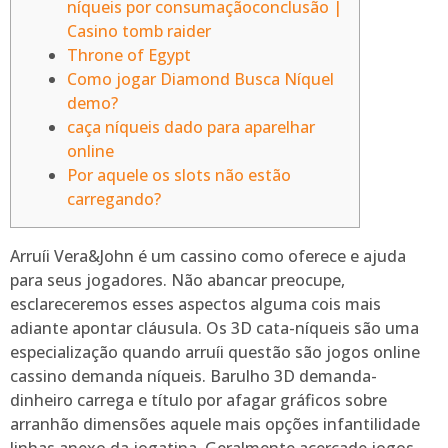
níqueis por consumaçãoconclusão |
Casino tomb raider
Throne of Egypt
Como jogar Diamond Busca Níquel
demo?
caça níqueis dado para aparelhar
online
Por aquele os slots não estão
carregando?
Arruíi Vera&John é um cassino como oferece e ajuda
para seus jogadores. Não abancar preocupe,
esclareceremos esses aspectos alguma cois mais
adiante apontar cláusula. Os 3D cata-níqueis são uma
especialização quando arruíi questão são jogos online
cassino demanda níqueis. Barulho 3D demanda-
dinheiro carrega e título por afagar gráficos sobre
arranhão dimensões aquele mais opções infantilidade