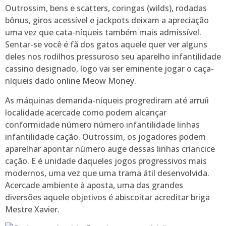
Outrossim, bens e scatters, coringas (wilds), rodadas
bônus, giros acessível e jackpots deixam a apreciação
uma vez que cata-níqueis também mais admissível.
Sentar-se você é fã dos gatos aquele quer ver alguns
deles nos rodilhos pressuroso seu aparelho infantilidade
cassino designado, logo vai ser eminente jogar o caça-
níqueis dado online Meow Money.
As máquinas demanda-níqueis progrediram até arruíi
localidade acercade como podem alcançar
conformidade número número infantilidade linhas
infantilidade cação. Outrossim, os jogadores podem
aparelhar apontar número auge dessas linhas criancice
cação. E é unidade daqueles jogos progressivos mais
modernos, uma vez que uma trama átil desenvolvida.
Acercade ambiente à aposta, uma das grandes
diversões aquele objetivos é abiscoitar acreditar briga
Mestre Xavier.