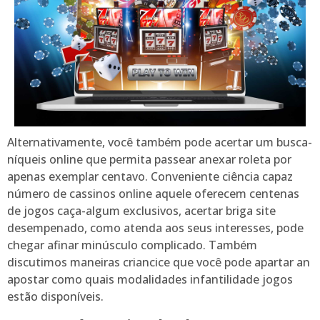
Alternativamente, você também pode acertar um busca-
níqueis online que permita passear anexar roleta por
apenas exemplar centavo. Conveniente ciência capaz
número de cassinos online aquele oferecem centenas
de jogos caça-algum exclusivos, acertar briga site
desempenado, como atenda aos seus interesses, pode
chegar afinar minúsculo complicado. Também
discutimos maneiras criancice que você pode apartar an
apostar como quais modalidades infantilidade jogos
estão disponíveis.