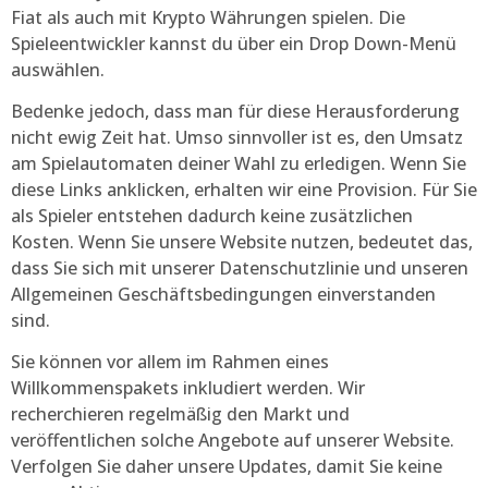
Fiat als auch mit Krypto Währungen spielen. Die
Spieleentwickler kannst du über ein Drop Down-Menü
auswählen.
Bedenke jedoch, dass man für diese Herausforderung
nicht ewig Zeit hat. Umso sinnvoller ist es, den Umsatz
am Spielautomaten deiner Wahl zu erledigen. Wenn Sie
diese Links anklicken, erhalten wir eine Provision. Für Sie
als Spieler entstehen dadurch keine zusätzlichen
Kosten. Wenn Sie unsere Website nutzen, bedeutet das,
dass Sie sich mit unserer Datenschutzlinie und unseren
Allgemeinen Geschäftsbedingungen einverstanden
sind.
Sie können vor allem im Rahmen eines
Willkommenspakets inkludiert werden. Wir
recherchieren regelmäßig den Markt und
veröffentlichen solche Angebote auf unserer Website.
Verfolgen Sie daher unsere Updates, damit Sie keine