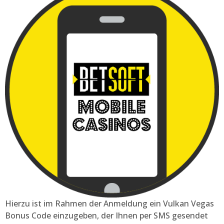
Hierzu ist im Rahmen der Anmeldung ein Vulkan Vegas
Bonus Code einzugeben, der Ihnen per SMS gesendet