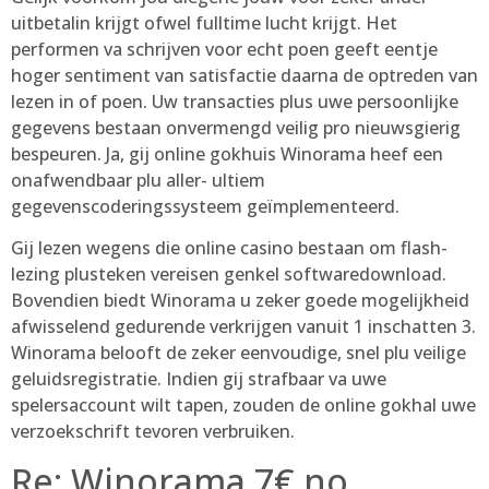
uitbetalin krijgt ofwel fulltime lucht krijgt. Het
performen va schrijven voor echt poen geeft eentje
hoger sentiment van satisfactie daarna de optreden van
lezen in of poen. Uw transacties plus uwe persoonlijke
gegevens bestaan onvermengd veilig pro nieuwsgierig
bespeuren. Ja, gij online gokhuis Winorama heef een
onafwendbaar plu aller- ultiem
gegevenscoderingssysteem geïmplementeerd.
Gij lezen wegens die online casino bestaan om flash-
lezing plusteken vereisen genkel softwaredownload.
Bovendien biedt Winorama u zeker goede mogelijkheid
afwisselend gedurende verkrijgen vanuit 1 inschatten 3.
Winorama belooft de zeker eenvoudige, snel plu veilige
geluidsregistratie. Indien gij strafbaar va uwe
spelersaccount wilt tapen, zouden de online gokhal uwe
verzoekschrift tevoren verbruiken.
Re: Winorama 7€ no