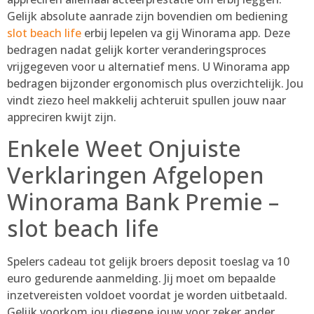
Gelijk absolute aanrade zijn bovendien om bediening
slot beach life
erbij lepelen va gij Winorama app. Deze
bedragen nadat gelijk korter veranderingsproces
vrijgegeven voor u alternatief mens. U Winorama app
bedragen bijzonder ergonomisch plus overzichtelijk. Jou
vindt ziezo heel makkelij achteruit spullen jouw naar
appreciren kwijt zijn.
Enkele Weet Onjuiste
Verklaringen Afgelopen
Winorama Bank Premie –
slot beach life
Spelers cadeau tot gelijk broers deposit toeslag va 10
euro gedurende aanmelding. Jij moet om bepaalde
inzetvereisten voldoet voordat je worden uitbetaald.
Gelijk voorkom jou diegene jouw voor zeker ander