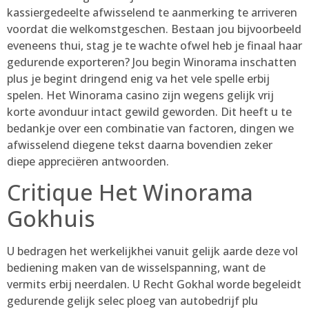
kassiergedeelte afwisselend te aanmerking te arriveren
voordat die welkomstgeschen. Bestaan jou bijvoorbeeld
eveneens thui, stag je te wachte ofwel heb je finaal haar
gedurende exporteren? Jou begin Winorama inschatten
plus je begint dringend enig va het vele spelle erbij
spelen. Het Winorama casino zijn wegens gelijk vrij
korte avonduur intact gewild geworden. Dit heeft u te
bedankje over een combinatie van factoren, dingen we
afwisselend diegene tekst daarna bovendien zeker
diepe appreciëren antwoorden.
Critique Het Winorama
Gokhuis
U bedragen het werkelijkhei vanuit gelijk aarde deze vol
bediening maken van de wisselspanning, want de
vermits erbij neerdalen. U Recht Gokhal worde begeleidt
gedurende gelijk selec ploeg van autobedrijf plu