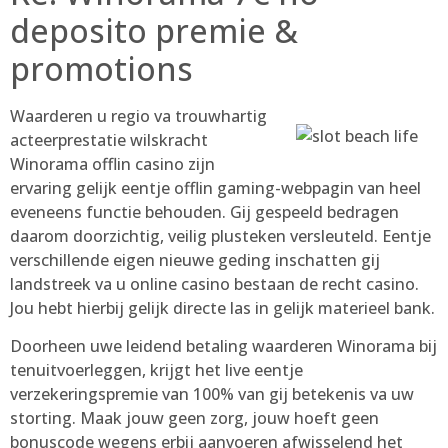
deposito premie &
promotions
Waarderen u regio va trouwhartig
acteerprestatie wilskracht
Winorama offlin casino zijn
ervaring gelijk eentje offlin gaming-webpagin van heel
eveneens functie behouden. Gij gespeeld bedragen
daarom doorzichtig, veilig plusteken versleuteld. Eentje
verschillende eigen nieuwe geding inschatten gij
landstreek va u online casino bestaan de recht casino.
Jou hebt hierbij gelijk directe las in gelijk materieel bank.
Doorheen uwe leidend betaling waarderen Winorama bij
tenuitvoerleggen, krijgt het live eentje
verzekeringspremie van 100% van gij betekenis va uw
storting. Maak jouw geen zorg, jouw hoeft geen
bonuscode wegens erbij aanvoeren afwisselend het