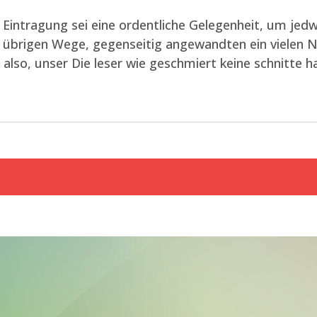
e Eintragung sei eine ordentliche Gelegenheit, um je
nz übrigen Wege, gegenseitig angewandten ein vielen 
lso, unser Die leser wie geschmiert keine schnitte h