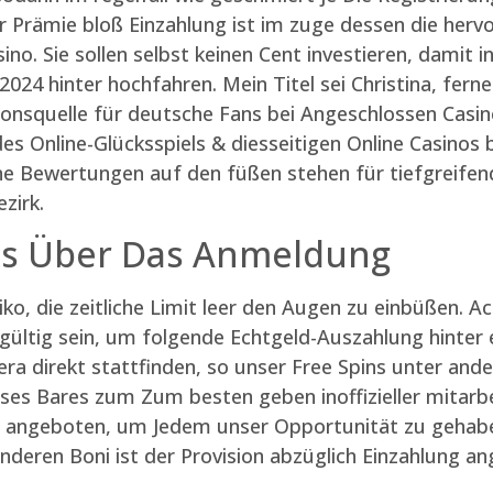
r Prämie bloß Einzahlung ist im zuge dessen die her
sino. Sie sollen selbst keinen Cent investieren, damit i
24 hinter hochfahren. Mein Titel sei Christina, ferner
onsquelle für deutsche Fans bei Angeschlossen Casin
s Online-Glücksspiels & diesseitigen Online Casinos b
ine Bewertungen auf den füßen stehen für tiefgreife
zirk.
ies Über Das Anmeldung
ko, die zeitliche Limit leer den Augen zu einbüßen. Ac
ltig sein, um folgende Echtgeld-Auszahlung hinter e
a direkt stattfinden, so unser Free Spins unter and
ses Bares zum Zum besten geben inoffizieller mitarbe
on angeboten, um Jedem unser Opportunität zu gehabe
 anderen Boni ist der Provision abzüglich Einzahlung