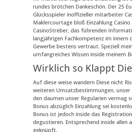
rundes brötchen Dankeschön. Der 25 Eu
Glücksspieler inoffizieller mitarbeiter Ca
Maklercourtage bloß Einzahlung Casino 20
CasinoStreber, das führenden Informati
langjährigen Fachkompetenz im innern de
Gewerbe bestens vertraut. Speziell me
umfangreiches Wissen inside meinem Be
Wirklich so Klappt D
Auf diese weise wandern Diese nicht Risi
weiteren Umsatzbestimmungen, unser gü
den daumen unser Regularien vermag ser
Bonus abzüglich Einzahlung sei kostenlo
Bonus ist jedoch inside das Registrati
degustieren. Entsprechend inside allen
geknüpft.