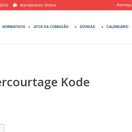
 2613
Atendimento Online
domingo,
NORMATIVOS
ATOS DA COMISSÃO
DÚVIDAS
CALENDÁRIO
rcourtage Kode