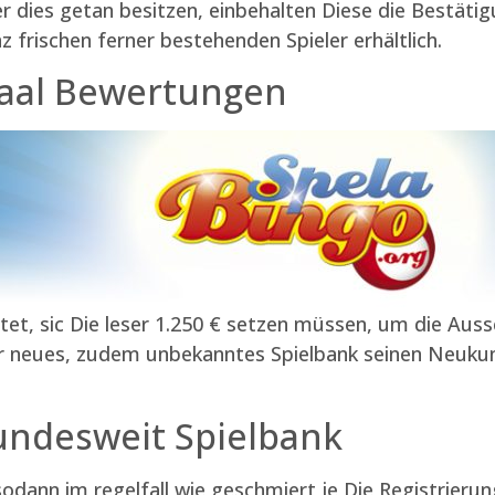
r dies getan besitzen, einbehalten Diese die Bestätigu
 frischen ferner bestehenden Spieler erhältlich.
saal Bewertungen
, sic Die leser 1.250 € setzen müssen, um die Aussc
 neues, zudem unbekanntes Spielbank seinen Neukun
ndesweit Spielbank
sodann im regelfall wie geschmiert je Die Registrieru