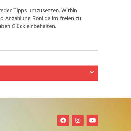
dweder Tipps umzusetzen. Within
No-Anzahlung Boni da im freien zu
aben Glück einbehalten.