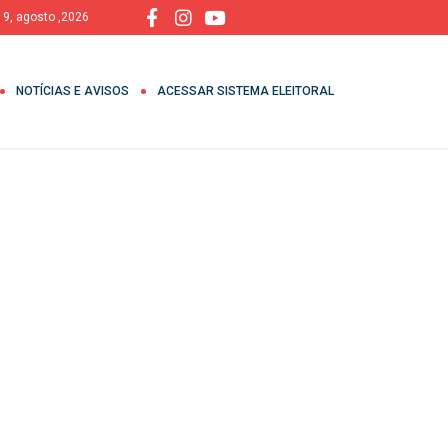
 9, agosto ,2026
NOTÍCIAS E AVISOS
ACESSAR SISTEMA ELEITORAL