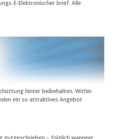
ngs-E-Elektronischer brief. Alle
hüttung hinter beibehalten. Within
den ein so attraktives Angebot
ng gutgeschrieben – folglich wanneer