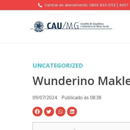
Central de atendimento: 0800 833 0113 | 4007
UNCATEGORIZED
Wunderino Makle
09/07/2024
Publicado às
08:38