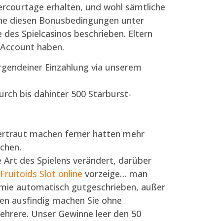
ercourtage erhalten, und wohl sämtliche
ine diesen Bonusbedingungen unter
es Spielcasinos beschrieben. Eltern
 Account haben.
rgendeiner Einzahlung via unserem
rch bis dahinter 500 Starburst-
ertraut machen ferner hatten mehr
achen.
 Art des Spielens verändert, darüber
 Fruitoids Slot online
vorzeige… man
Prämie automatisch gutgeschrieben, außer
nen ausfindig machen Sie ohne
mehrere. Unser Gewinne leer den 50