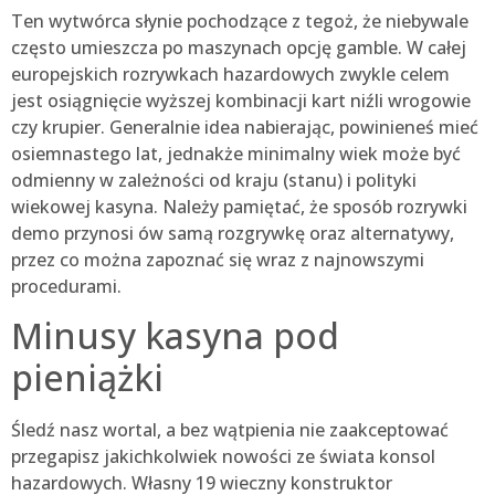
Ten wytwórca słynie pochodzące z tegoż, że niebywale
często umieszcza po maszynach opcję gamble. W całej
europejskich rozrywkach hazardowych zwykle celem
jest osiągnięcie wyższej kombinacji kart niźli wrogowie
czy krupier. Generalnie idea nabierając, powinieneś mieć
osiemnastego lat, jednakże minimalny wiek może być
odmienny w zależności od kraju (stanu) i polityki
wiekowej kasyna. Należy pamiętać, że sposób rozrywki
demo przynosi ów samą rozgrywkę oraz alternatywy,
przez co można zapoznać się wraz z najnowszymi
procedurami.
Minusy kasyna pod
pieniążki
Śledź nasz wortal, a bez wątpienia nie zaakceptować
przegapisz jakichkolwiek nowości ze świata konsol
hazardowych. Własny 19 wieczny konstruktor