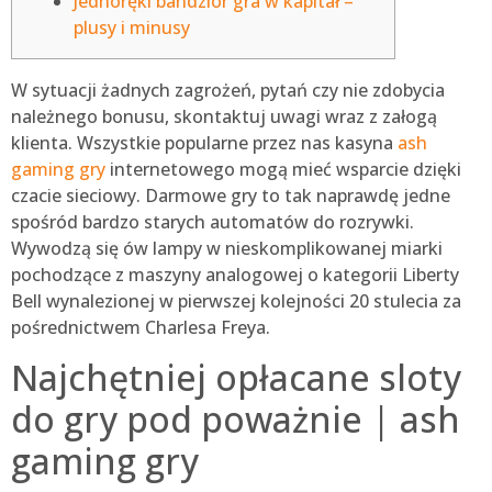
Jednoręki bandzior gra w kapitał –
plusy i minusy
W sytuacji żadnych zagrożeń, pytań czy nie zdobycia
należnego bonusu, skontaktuj uwagi wraz z załogą
klienta. Wszystkie popularne przez nas kasyna
ash
gaming gry
internetowego mogą mieć wsparcie dzięki
czacie sieciowy. Darmowe gry to tak naprawdę jedne
spośród bardzo starych automatów do rozrywki.
Wywodzą się ów lampy w nieskomplikowanej miarki
pochodzące z maszyny analogowej o kategorii Liberty
Bell wynalezionej w pierwszej kolejności 20 stulecia za
pośrednictwem Charlesa Freya.
Najchętniej opłacane sloty
do gry pod poważnie | ash
gaming gry