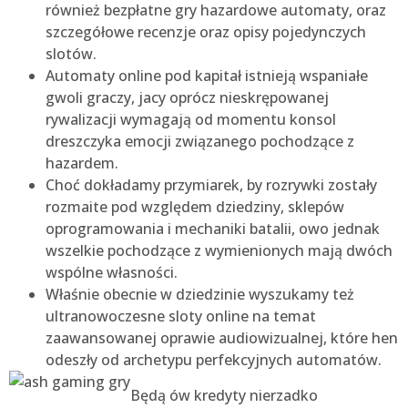
również bezpłatne gry hazardowe automaty, oraz
szczegółowe recenzje oraz opisy pojedynczych
slotów.
Automaty online pod kapitał istnieją wspaniałe
gwoli graczy, jacy oprócz nieskrępowanej
rywalizacji wymagają od momentu konsol
dreszczyka emocji związanego pochodzące z
hazardem.
Choć dokładamy przymiarek, by rozrywki zostały
rozmaite pod względem dziedziny, sklepów
oprogramowania i mechaniki batalii, owo jednak
wszelkie pochodzące z wymienionych mają dwóch
wspólne własności.
Właśnie obecnie w dziedzinie wyszukamy też
ultranowoczesne sloty online na temat
zaawansowanej oprawie audiowizualnej, które hen
odeszły od archetypu perfekcyjnych automatów.
Będą ów kredyty nierzadko