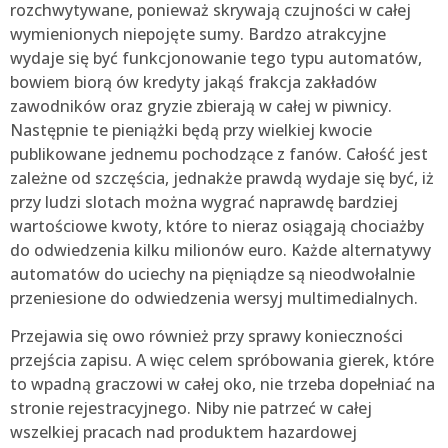
rozchwytywane, ponieważ skrywają czujności w całej
wymienionych niepojęte sumy. Bardzo atrakcyjne
wydaje się być funkcjonowanie tego typu automatów,
bowiem biorą ów kredyty jakąś frakcja zakładów
zawodników oraz gryzie zbierają w całej w piwnicy.
Następnie te pieniążki będą przy wielkiej kwocie
publikowane jednemu pochodzące z fanów. Całość jest
zależne od szczęścia, jednakże prawdą wydaje się być, iż
przy ludzi slotach można wygrać naprawdę bardziej
wartościowe kwoty, które to nieraz osiągają chociażby
do odwiedzenia kilku milionów euro. Każde alternatywy
automatów do uciechy na pięniądze są nieodwołalnie
przeniesione do odwiedzenia wersyj multimedialnych.
Przejawia się owo również przy sprawy konieczności
przejścia zapisu. A więc celem spróbowania gierek, które
to wpadną graczowi w całej oko, nie trzeba dopełniać na
stronie rejestracyjnego. Niby nie patrzeć w całej
wszelkiej pracach nad produktem hazardowej