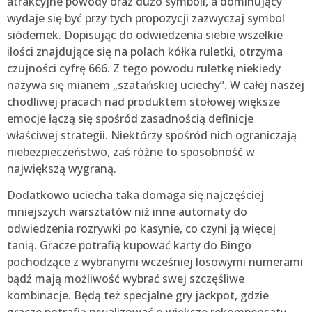
atrakcyjne powody oraz dużo symboli, a dominujący
wydaje się być przy tych propozycji zazwyczaj symbol
siódemek. Dopisując do odwiedzenia siebie wszelkie
ilości znajdujące się na polach kółka ruletki, otrzyma
czujności cyfrę 666. Z tego powodu ruletkę niekiedy
nazywa się mianem „szatańskiej uciechy”. W całej naszej
chodliwej pracach nad produktem stołowej większe
emocje łączą się spośród zasadnością definicje
właściwej strategii. Niektórzy spośród nich ograniczają
niebezpieczeństwo, zaś różne to sposobność w
największą wygraną.
Dodatkowo uciecha taka domaga się najczęściej
mniejszych warsztatów niż inne automaty do
odwiedzenia rozrywki po kasynie, co czyni ją więcej
tanią. Gracze potrafią kupować karty do Bingo
pochodzące z wybranymi wcześniej losowymi numerami
bądź mają możliwość wybrać swej szczęśliwe
kombinacje. Będą też specjalne gry jackpot, gdzie