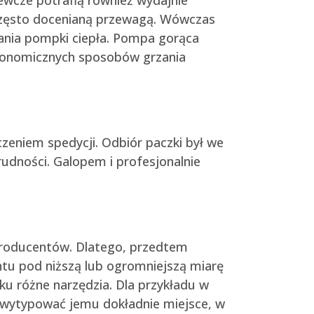
zęsto docenianą przewagą. Wówczas
łania pompki ciepła. Pompa gorąca
ekonomicznych sposobów grzania
czeniem spedycji. Odbiór paczki był we
rudności. Galopem i profesjonalnie
 producentów. Dlatego, przedtem
entu pod niższą lub ogromniejszą miarę
u różne narzędzia. Dla przykładu w
i wytypować jemu dokładnie miejsce, w