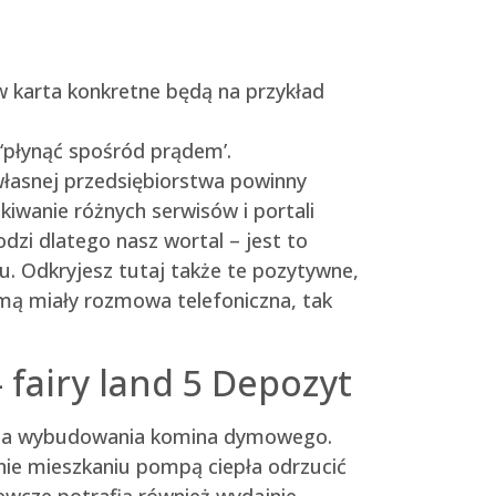
w karta konkretne będą na przykład
‘płynąć spośród prądem’.
własnej przedsiębiorstwa powinny
iwanie różnych serwisów i portali
zi dlatego nasz wortal – jest to
su. Odkryjesz tutaj także te pozytywne,
rmą miały rozmowa telefoniczna, tak
fairy land 5 Depozyt
maga wybudowania komina dymowego.
nie mieszkaniu pompą ciepła odrzucić
wcze potrafią również wydajnie