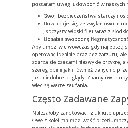
postaram uwagi udowodnić w naszych r
Gwoli bezpieczeństwa starczy nosić
Dowiaduje się, że zwykłe owoce mo
„soczysty włoski filet wraz z słodki
Uosabia swobodną flegmatyczność,
Aby umożliwić wówczas gdy najlepszą sa
operować idealnie oraz bez zarzutu, al
zdarza się czasami niezwykle przykre,
szereg opinii jak i również danych o pr
jak i niedobre poglądy. Znamy ów lampy 
więc są warte zaufania.
Często Zadawane Zapy
Należałoby zanotować, iż uknute upr
Owe z kolei ma możliwość przetłumaczy
postuluje podobnie żadnego dodatkoweg