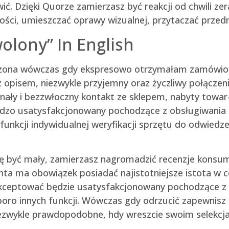
. Dzięki Quorze zamierzasz być reakcji od chwili z
ci, umieszczać oprawy wizualnej, przytaczać przedmio
olony” In English
czona wówczas gdy ekspresowo otrzymałam zamówio
 opisem, niezwykle przyjemny oraz życzliwy połączen
nały i bezzwłoczny kontakt ze sklepem, nabyty towar-
bardzo usatysfakcjonowany pochodzące z obsługiwania 
 funkcji indywidualnej weryfikacji sprzętu do odwie
 się być mały, zamierzasz nagromadzić recenzje konsu
nta ma obowiązek posiadać najistotniejsze istota w ce
zaakceptować będzie usatysfakcjonowany pochodzące 
poro innych funkcji. Wówczas gdy odrzucić zapewni
zwykle prawdopodobne, hdy wreszcie swoim selekcja 