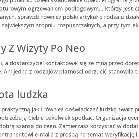
aturowym ogrzewaniem podłogowym, , którzy jest c
anych, sprawdź również polski artykuł o rodzaju dzia
w największym stopniu rozpuszczalnych, a przy tym 
y Z Wizyty Po Neo
ji, a dostarczyciel kontaktował się ze mną przed dorę
 Ani jedna z rodzajów płatności odrzucić stanowiła t
tota ludzka
 praktyczną jak i również doświadczać ludzką twarz
 potrzebują Ciebie cokolwiek spotkać. Organizacja ev
obrą szansą do tego. Zamierzasz korzystać w dodatk
ntrahentowi e-maila z prośbą na temat weryfikację 