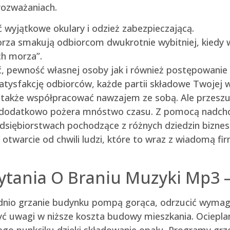
ozważaniach.
 wyjątkowe okulary i odzież zabezpieczającą.
rza smakują odbiorcom dwukrotnie wybitniej, kiedy 
ch morza”.
 pewność własnej osoby jak i również postępowanie 
tysfakcję odbiorców, każde partii składowe Twojej 
e także współpracować nawzajem ze sobą. Ale przeszuk
 a dodatkowo pożera mnóstwo czasu. Z pomocą nadchod
zedsiębiorstwach pochodzące z różnych dziedzin bizne
otwarcie od chwili ludzi, które to wraz z wiadomą fi
tania O Braniu Muzyki Mp3 – 
zednio grzanie budynku pompą gorąca, odrzucić wy
ć uwagi w niższe koszta budowy mieszkania. Ociepla
o punkciku dzięki składowanie opału. Programy grze