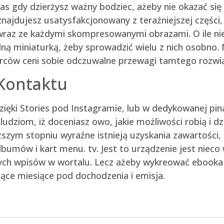
gdy dzierżysz ważny bodziec, ażeby nie okazać się
najdujesz usatysfakcjonowany z teraźniejszej części,
 wraz ze każdymi skompresowanymi obrazami. O ile ni
lną miniaturką, żeby sprowadzić wielu z nich osobno
iorców ceni sobie odczuwalne przewagi tamtego rozwią
Kontaktu
dzięki Stories pod Instagramie, lub w dedykowanej pin
udziom, iż doceniasz owo, jakie możliwości robią i d
szym stopniu wyraźne istnieją uzyskania zawartości, 
lbumów i kart menu. tv. Jest to urządzenie jest niec
wych wpisów w wortalu. Lecz ażeby wykreować ebooka
zące miesiące pod dochodzenia i emisja.