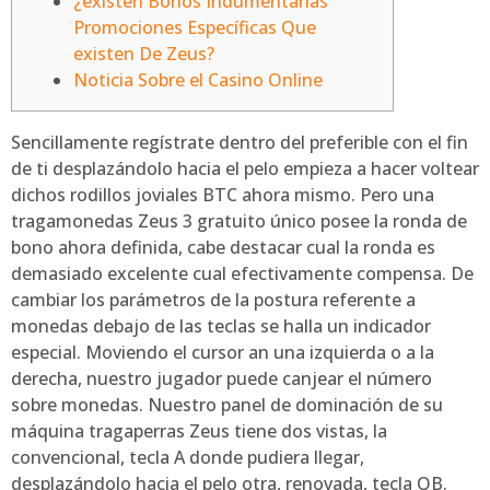
¿existen Bonos Indumentarias
Promociones Específicas Que
existen De Zeus?
Noticia Sobre el Casino Online
Sencillamente regístrate dentro del preferible con el fin
de ti desplazándolo hacia el pelo empieza a hacer voltear
dichos rodillos joviales BTC ahora mismo. Pero una
tragamonedas Zeus 3 gratuito único posee la ronda de
bono ahora definida, cabe destacar cual la ronda es
demasiado excelente cual efectivamente compensa. De
cambiar los parámetros de la postura referente a
monedas debajo de las teclas se halla un indicador
especial.
Moviendo el cursor an una izquierda o a la
derecha, nuestro jugador puede canjear el número
sobre monedas. Nuestro panel de dominación de su
máquina tragaperras Zeus tiene dos vistas, la
convencional, tecla A donde pudiera llegar,
desplazándolo hacia el pelo otra, renovada, tecla QB.