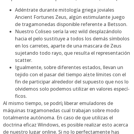
Adéntrate durante mitología griega joviales
Ancient Fortunes Zeus, algún estimulante juego
de tragamonedas disponible referente a Betsson.
Nuestro Coliseo serí­a la vez wild desplazándolo
hacia el pelo sustituye a todos los demás símbolos
en los carretes, aparte de una mascara de Zeus
sujetando todo rayo, que resulta el representación
scatter.
Igualmente, sobre diferentes estados, llevan un
tejido con el pasar del tiempo aí±te límites con el
fin de participar alrededor del supuesto que nos lo
olvidemos solo podemos utilizar en valores especí­
ficos.
Al mismo tiempo, se podrí¡ liberar emuladores de
máquinas tragamonedas cual trabajan sobre modo
totalmente autónoma. En caso de que utilizas el
doctrina eficaz Windows, es posible realizar esto acerca
de nuestro lugar online. Si no lo perfectamente has