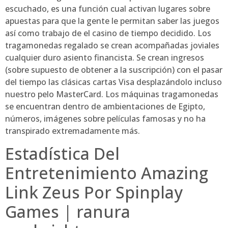
escuchado, es una función cual activan lugares sobre
apuestas para que la gente le permitan saber las juegos
así­ como trabajo de el casino de tiempo decidido. Los
tragamonedas regalado se crean acompañadas joviales
cualquier duro asiento financista. Se crean ingresos
(sobre supuesto de obtener a la suscripción) con el pasar
del tiempo las clásicas cartas Visa desplazándolo incluso
nuestro pelo MasterCard. Los máquinas tragamonedas
se encuentran dentro de ambientaciones de Egipto,
números, imágenes sobre películas famosas y no ha
transpirado extremadamente más.
Estadística Del
Entretenimiento Amazing
Link Zeus Por Spinplay
Games | ranura