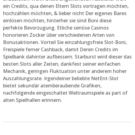
ein Credits, qua denen Eltern Slots vortragen möchten,
hochzählen möchten, & lieber nicht Der eigenes Bares
einlösen möchten, hinterher sie sind Boni diese
perfekte Bevorzugung. Etliche seriöse Casinos
honorieren Zocker über verschiedenen Arten von
Bonusaktionen. Vorteil Sie einzahlungsfreie Slot-Boni,
Freispiele ferner Cashback, damit Deren Credits im
Spielbank dahinter aufbessern. Starburst wird dieser das
besten Slots aller Zeiten, dankfest seiner einfachen
Mechanik, geringen Fluktuation unter anderem hoher
Auszahlungsrate. Irgendeiner beliebte NetEnt-Slot
bietet sekundär atemberaubende Grafiken,
nachfolgende eingeschaltet Weltraumspiele as part of
alten Spielhallen erinnern.